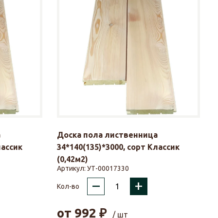
а
Доска пола лиственница
лассик
34*140(135)*3000, сорт Классик
(0,42м2)
Артикул:
УТ-00017330
–
+
Кол-во
от
992
₽
/ шт