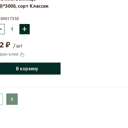
0)*3000, сорт Классик
-00017350
–
+
2
₽
/ шт
один клик
В корзину
s
2