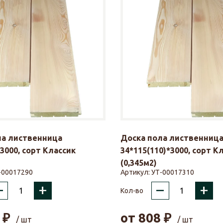
ла лиственница
Доска пола лиственниц
*3000, сорт Классик
34*115(110)*3000, сорт К
(0,345м2)
-00017290
Артикул:
УТ-00017310
–
+
–
+
Кол-во
₽
от
808
₽
/ шт
/ шт