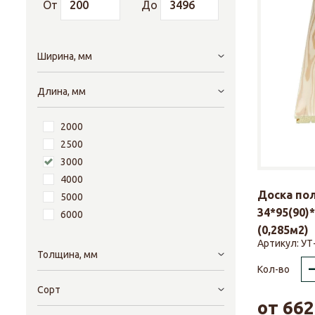
От
До
Ширина, мм
Длина, мм
2000
2500
3000
4000
Доска по
5000
34*95(90)
6000
(0,285м2)
Артикул:
УТ
Толщина, мм
Кол-во
Сорт
от
662