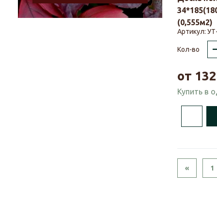
34*185(18
(0,555м2)
Артикул:
УТ
Кол-во
от
132
Купить в 
Previou
«
1