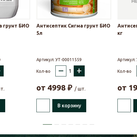
а грунт БИО
Антисептик Сигма грунт БИО
Антисеп
5л
кг
0
Артикул:
УТ-00011559
Артикул:
+
–
+
Кол-во
Кол-во
от
4998
₽
от
1
т.
/ шт.
В корзину