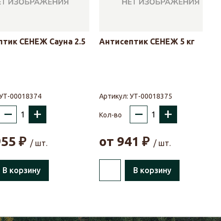
тик СЕНЕЖ Сауна 2.5
Антисептик СЕНЕЖ 5 кг
УТ-00018374
Артикул:
УТ-00018375
–
+
–
+
Кол-во
955
₽
от
941
₽
/ шт.
/ шт.
В корзину
В корзину