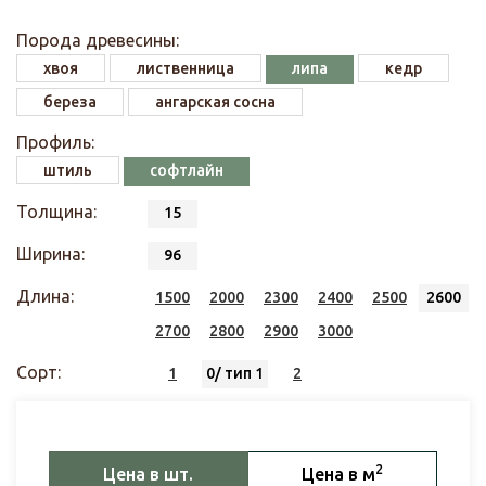
Порода древесины:
хвоя
лиственница
липа
кедр
береза
ангарская сосна
Профиль:
штиль
софтлайн
Толщина:
15
Ширина:
96
Длина:
1500
2000
2300
2400
2500
2600
2700
2800
2900
3000
Сорт:
1
0/ тип 1
2
2
Цена в шт.
Цена в м