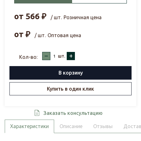
от
566
₽
/ шт.
Розничная цена
от
₽
/ шт.
Оптовая цена
–
+
шт.
Кол-во:
В корзину
Купить в один клик
Заказать консультацию
Характеристики
Описание
Отзывы
Достав