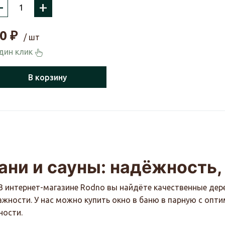
–
+
0
₽
/ шт
один клик
В корзину
ани и сауны: надёжность,
В интернет-магазине Rodno вы найдёте качественные дер
ажности. У нас можно купить окно в баню в парную с оп
ности.