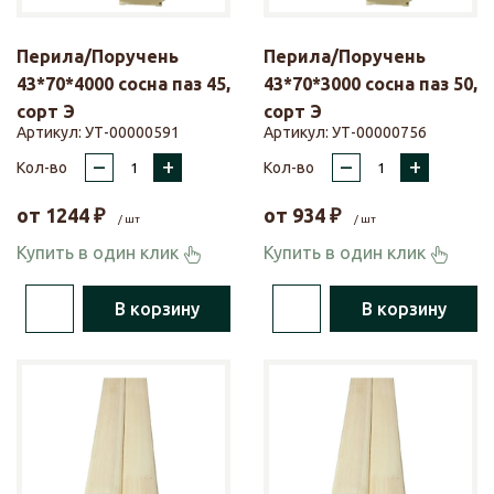
Перила/Поручень
Перила/Поручень
43*70*4000 сосна паз 45,
43*70*3000 сосна паз 50,
сорт Э
сорт Э
Артикул:
УТ-00000591
Артикул:
УТ-00000756
–
+
–
+
Кол-во
Кол-во
от
1244
₽
от
934
₽
/ шт
/ шт
Купить в один клик
Купить в один клик
В корзину
В корзину