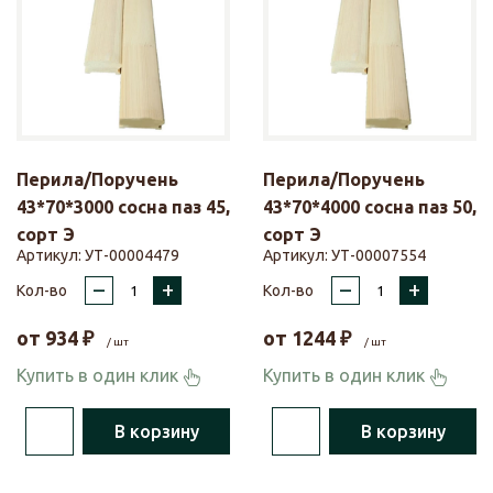
Перила/Поручень
Перила/Поручень
43*70*3000 сосна паз 45,
43*70*4000 сосна паз 50,
сорт Э
сорт Э
Артикул:
УТ-00004479
Артикул:
УТ-00007554
–
+
–
+
Кол-во
Кол-во
от
934
₽
от
1244
₽
/ шт
/ шт
Купить в один клик
Купить в один клик
В корзину
В корзину