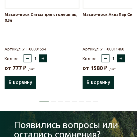
Масло-воск Сигма для столешниц
Масло-воск АкваПар Сигм
0,5л
Артикул:
УТ-00001594
Артикул:
УТ-00011460
–
+
–
+
Кол-во
Кол-во
от
777
₽
от
1580
₽
/ шт.
/ шт.
В корзину
В корзину
Появились вопросы или
остались сомнения?