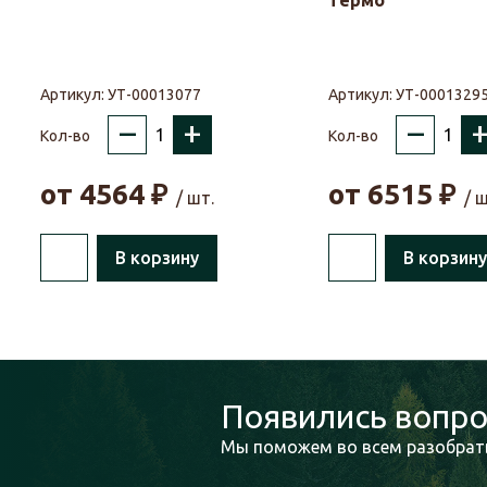
термо
Артикул:
УТ-00013077
Артикул:
УТ-0001329
–
+
–
Кол-во
Кол-во
от
4564
₽
от
6515
₽
/ шт.
/ ш
В корзину
В корзину
Появились вопро
Мы поможем во всем разобрать