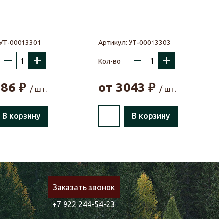
УТ-00013301
Артикул:
УТ-00013303
–
+
–
+
Кол-во
886
₽
от
3043
₽
/ шт.
/ шт.
В корзину
В корзину
Заказать звонок
+7 922 244-54-23