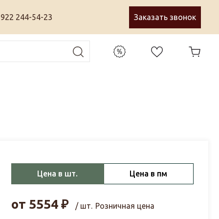
 922 244-54-23
Заказать звонок
Цена в шт.
Цена в пм
от
5554
₽
/ шт.
Розничная цена