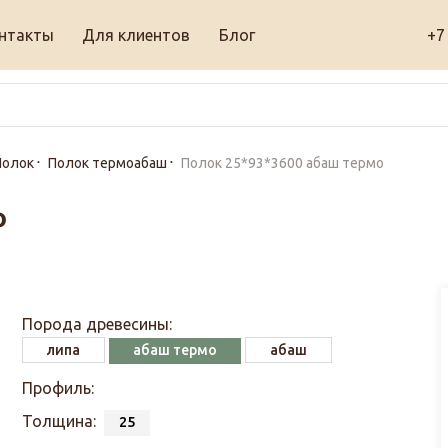
нтакты
Для клиентов
Блог
+7
Полок
Полок термоабаш
Полок 25*93*3600 абаш термо
о
Порода древесины:
липа
абаш термо
абаш
Профиль:
Толщина:
25