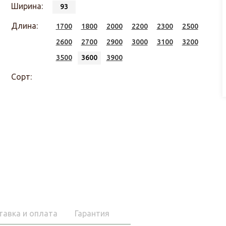
Ширина:
93
Длина:
1700
1800
2000
2200
2300
2500
2600
2700
2900
3000
3100
3200
3500
3600
3900
Сорт:
тавка и оплата
Гарантия