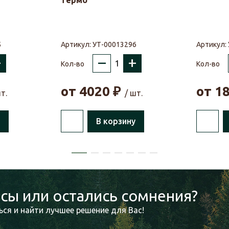
термо
5
Артикул:
УТ-00013296
Артикул:
+
–
+
Кол-во
Кол-во
от
4020
₽
от
1
т.
/ шт.
В корзину
сы или остались сомнения?
ся и найти лучшее решение для Вас!