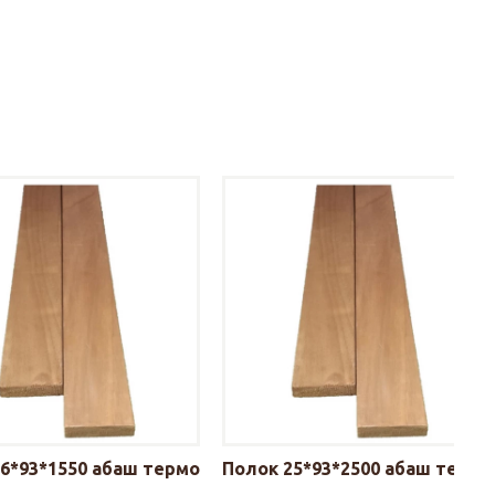
6*93*1550 абаш термо
Полок 25*93*2500 абаш термо