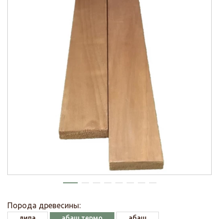
Порода древесины:
липа
абаш термо
абаш