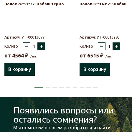
Полок 26*93*3750 абаш термо
Полок 26*140*2350 абаш 
Артикул:
УТ-00013077
Артикул:
УТ-00013295
–
+
–
+
Кол-во
Кол-во
от
4564
₽
от
6515
₽
/ шт.
/ шт.
В корзину
В корзину
Появились вопросы или
остались сомнения?
Мы поможем во всем разобраться и найти