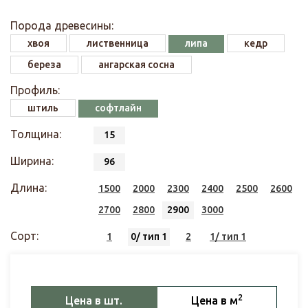
Порода древесины:
хвоя
лиственница
липа
кедр
береза
ангарская сосна
Профиль:
штиль
софтлайн
Толщина:
15
Ширина:
96
Длина:
1500
2000
2300
2400
2500
2600
2700
2800
2900
3000
Сорт:
1
0/ тип 1
2
1/ тип 1
2
Цена в шт.
Цена в м