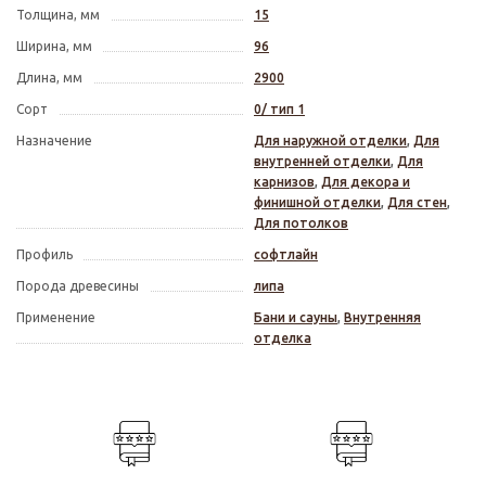
Толщина, мм
15
Ширина, мм
96
Длина, мм
2900
Сорт
0/ тип 1
Назначение
Для наружной отделки
,
Для
внутренней отделки
,
Для
карнизов
,
Для декора и
финишной отделки
,
Для стен
,
Для потолков
Профиль
софтлайн
Порода древесины
липа
Применение
Бани и сауны
,
Внутренняя
отделка