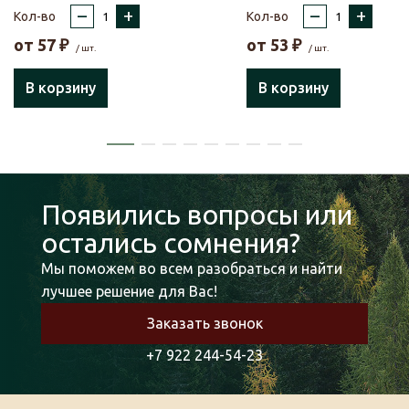
–
+
–
+
Кол-во
Кол-во
от
57
₽
от
53
₽
/ шт.
/ шт.
В корзину
В корзину
Появились вопросы или
остались сомнения?
Мы поможем во всем разобраться и найти
лучшее решение для Вас!
Заказать звонок
+7 922 244-54-23