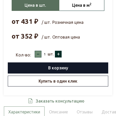
2
Цена в шт.
Цена в м
от
431
₽
/ шт.
Розничная цена
от
352
₽
/ шт.
Оптовая цена
–
+
шт.
Кол-во:
В корзину
Купить в один клик
Заказать консультацию
Характеристики
Описание
Отзывы
Достав