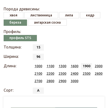
Порода древесины:
хвоя
лиственница
липа
кедр
береза
ангарская сосна
Профиль:
профиль STS
Толщина:
15
Ширина:
96
Длина:
1000
1100
1300
1600
1900
2000
2100
2200
2300
2400
2500
2600
2700
2800
2900
3000
Сорт:
А