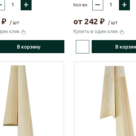
–
+
–
+
Кол-во
₽
от
242
₽
/ шт
/ шт
один клик
Купить в один клик
В корзину
В корзи