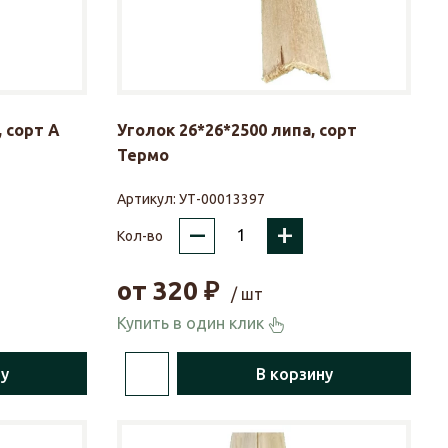
 сорт А
Уголок 26*26*2500 липа, сорт
Термо
Артикул:
УТ-00013397
–
+
Кол-во
от
320
₽
/ шт
Купить в один клик
ну
В корзину