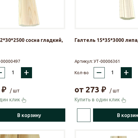
2*30*2500 сосна гладкий,
Галтель 15*35*3000 липа,
-00000497
Артикул:
УТ-00006361
–
+
–
+
Кол-во
₽
от
273
₽
/ шт
/ шт
один клик
Купить в один клик
В корзину
В корзи