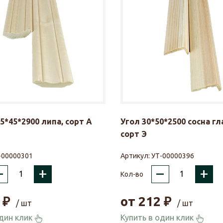
5*45*2900 липа, сорт А
Угол 30*50*2500 сосна гл
сорт Э
-00000301
Артикул:
УТ-00000396
–
+
–
+
Кол-во
₽
от
212
₽
/ шт
/ шт
один клик
Купить в один клик