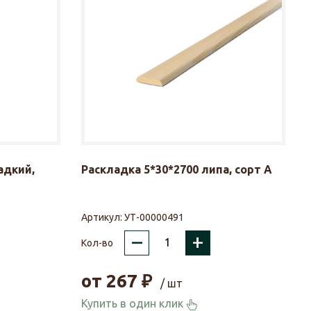
адкий,
Раскладка 5*30*2700 липа, сорт А
Артикул:
УТ-00000491
–
+
Кол-во
от
267
₽
/ шт
Купить в один клик