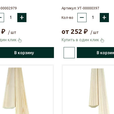
-00002979
Артикул:
УТ-00000397
–
+
–
+
Кол-во
₽
от
252
₽
/ шт
/ шт
один клик
Купить в один клик
В корзину
В корзи