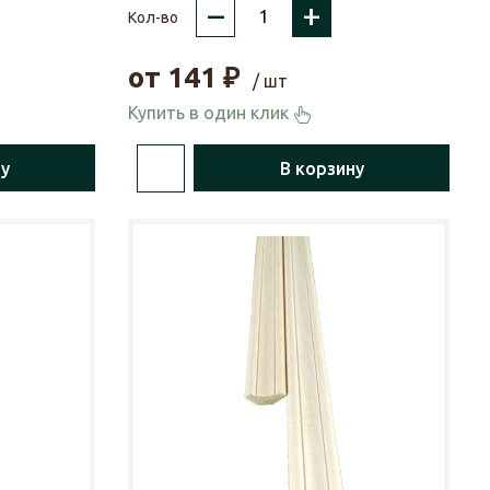
–
+
Кол-во
от
141
₽
/ шт
Купить в один клик
ну
В корзину