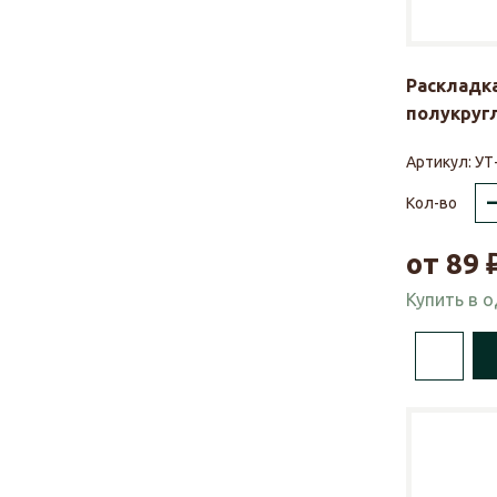
Раскладка
полукругл
Артикул:
УТ
Кол-во
от
89
Купить в 