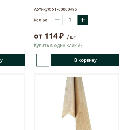
Артикул:
УТ-00000495
–
+
Кол-во
от
114
₽
/ шт
Купить в один клик
ну
В корзину