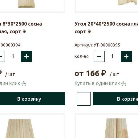
 8*30*2500 сосна
Угол 20*40*2500 сосна гл
ая, сорт Э
сорт Э
-00000394
Артикул:
УТ-00000395
–
+
–
+
Кол-во
₽
от
166
₽
/ шт
/ шт
один клик
Купить в один клик
В корзину
В корзи