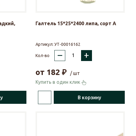
адкий,
Галтель 15*25*2400 липа, сорт А
Артикул:
УТ-00016162
–
+
Кол-во
от
182
₽
/ шт
Купить в один клик
ну
В корзину