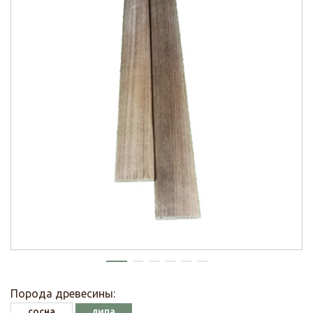
Порода древесины:
сосна
липа