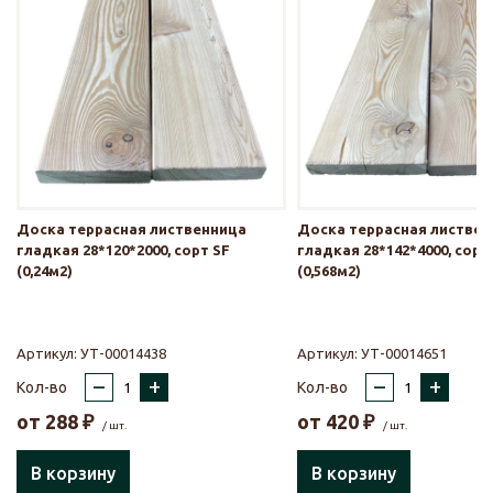
Доска террасная лиственница
Доска террасная листве
гладкая 28*120*2000, сорт SF
гладкая 28*142*4000, сорт
(0,24м2)
(0,568м2)
Артикул:
УТ-00014438
Артикул:
УТ-00014651
–
+
–
+
Кол-во
Кол-во
от
288
₽
от
420
₽
/ шт.
/ шт.
В корзину
В корзину