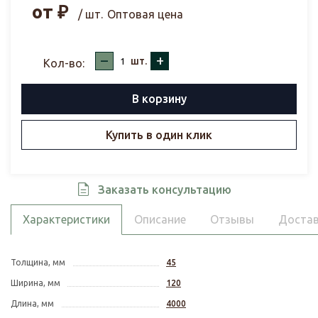
от
₽
/ шт.
Оптовая цена
–
+
шт.
Кол-во:
В корзину
Купить в один клик
Заказать консультацию
Характеристики
Описание
Отзывы
Достав
Толщина, мм
45
Ширина, мм
120
Длина, мм
4000