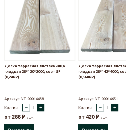
Доска террасная лиственница
Доска террасная листве
гладкая 28*120*2000, сорт SF
гладкая 28*142*4000, сорт
(0,24м2)
(0,568м2)
Артикул:
УТ-00014438
Артикул:
УТ-00014651
–
+
–
+
Кол-во
Кол-во
от
288
₽
от
420
₽
/ шт.
/ шт.