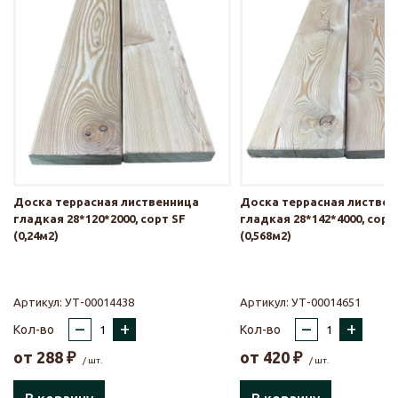
Доска террасная лиственница
Доска террасная листве
гладкая 28*120*2000, сорт SF
гладкая 28*142*4000, сорт
(0,24м2)
(0,568м2)
Артикул:
УТ-00014438
Артикул:
УТ-00014651
–
+
–
+
Кол-во
Кол-во
от
288
₽
от
420
₽
/ шт.
/ шт.