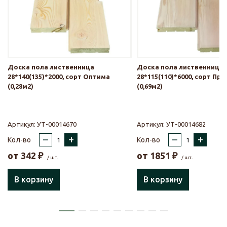
Доска пола лиственница
Доска пола лиственница
28*140(135)*2000, сорт Оптима
28*115(110)*6000, сорт Пр
(0,28м2)
(0,69м2)
Артикул:
УТ-00014670
Артикул:
УТ-00014682
–
+
–
+
Кол-во
Кол-во
от
342
₽
от
1851
₽
/ шт.
/ шт.
В корзину
В корзину