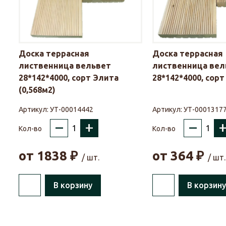
Доска террасная
Доска террасная
лиственница вельвет
лиственница вел
28*142*4000, сорт Элита
28*142*4000, сорт 
(0,568м2)
Артикул:
УТ-00014442
Артикул:
УТ-0001317
–
+
–
Кол-во
Кол-во
от
1838
₽
от
364
₽
/ шт.
/ шт.
В корзину
В корзину