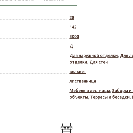
28
142
3000
Д
Для наружной отделки
,
Для л
отделки
,
Для стен
вельвет
лиственница
Мебель и лестницы
,
Заборы и
объекты
,
Террасы и беседки
,