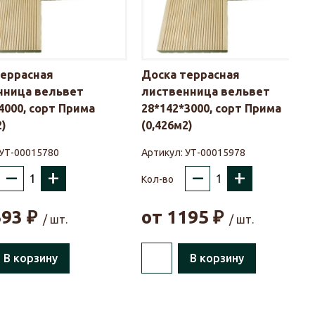
террасная
Доска террасная
нница вельвет
лиственница вельвет
4000, сорт Прима
28*142*3000, сорт Прима
2)
(0,426м2)
УТ-00015780
Артикул:
УТ-00015978
–
+
–
+
Кол-во
593
₽
от
1195
₽
/ шт.
/ шт.
В корзину
В корзину