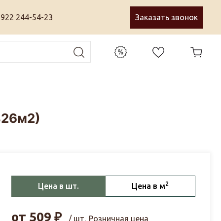
 922 244-54-23
Заказать звонок
426м2)
2
Цена в шт.
Цена в м
от
509
₽
/ шт.
Розничная цена