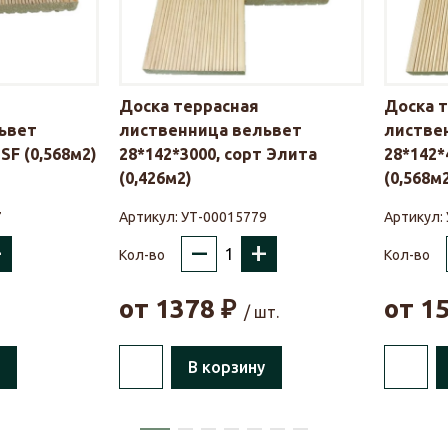
Доска террасная
Доска 
ьвет
лиственница вельвет
листве
SF (0,568м2)
28*142*3000, сорт Элита
28*142*
(0,426м2)
(0,568м
7
Артикул:
УТ-00015779
Артикул:
+
–
+
Кол-во
Кол-во
от
1378
₽
от
1
/ шт.
В корзину