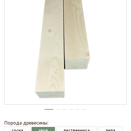
Порода древесины:
сосна
хвоя
лиственница
липа