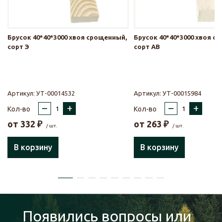
Брусок 40*40*3000 хвоя срощенный,
Брусок 40*40*3000 хвоя с
сорт Э
сорт АВ
Артикул:
УТ-00014532
Артикул:
УТ-00015984
–
+
–
+
Кол-во
Кол-во
от
332
₽
от
263
₽
/ шт.
/ шт.
В корзину
В корзину
Появились вопросы или