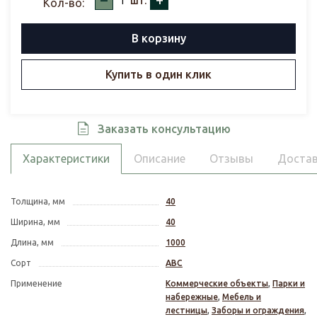
шт.
Кол-во:
В корзину
Купить в один клик
Заказать консультацию
Характеристики
Описание
Отзывы
Достав
Толщина, мм
40
Ширина, мм
40
Длина, мм
1000
Сорт
АВС
Применение
Коммерческие объекты
,
Парки и
набережные
,
Мебель и
лестницы
,
Заборы и ограждения
,