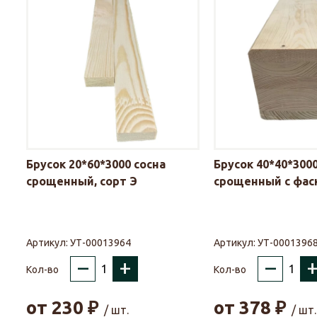
Брусок 20*60*3000 сосна
Брусок 40*40*3000
срощенный, сорт Э
срощенный с фаск
Артикул:
УТ-00013964
Артикул:
УТ-0001396
–
+
–
Кол-во
Кол-во
от
230
₽
от
378
₽
/ шт.
/ шт.