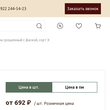
 922 244-54-23
Заказать звонок
на срощенный с фаской, сорт Э
Цена в шт.
Цена в пм
от
692
₽
/ шт.
Розничная цена