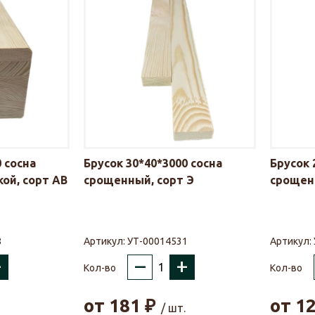
 сосна
Брусок 30*40*3000 сосна
Брусок 
ой, сорт АВ
срощенный, сорт Э
срощен
8
Артикул:
УТ-00014531
Артикул:
+
–
+
Кол-во
Кол-во
от
181
₽
от
1
/ шт.