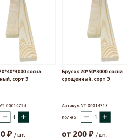
20*40*3000 сосна
Брусок 20*50*3000 сосна
ный, сорт Э
срощенный, сорт Э
УТ-00014714
Артикул:
УТ-00014715
–
+
–
+
Кол-во
20
₽
от
200
₽
/ шт.
/ шт.