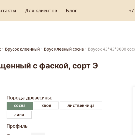
нтакты
Для клиентов
Блог
+7
с
Брусок клеенный
Брус клееный сосна
Брусок 45*45*3000 сос
щенный с фаской, сорт Э
Порода древесины:
сосна
хвоя
лиственница
липа
Профиль: