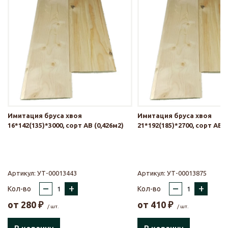
Имитация бруса хвоя
Имитация бруса хвоя
16*142(135)*3000, сорт АВ (0,426м2)
21*192(185)*2700, сорт АВ (
Артикул:
УТ-00013443
Артикул:
УТ-00013875
–
+
–
+
Кол-во
Кол-во
от
280
₽
от
410
₽
/ шт.
/ шт.