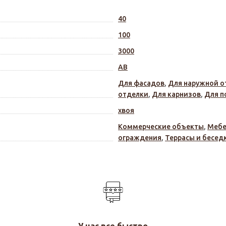
40
100
3000
АВ
Для фасадов
,
Для наружной о
отделки
,
Для карнизов
,
Для п
хвоя
Коммерческие объекты
,
Мебе
ограждения
,
Террасы и бесед
У нас все быстро