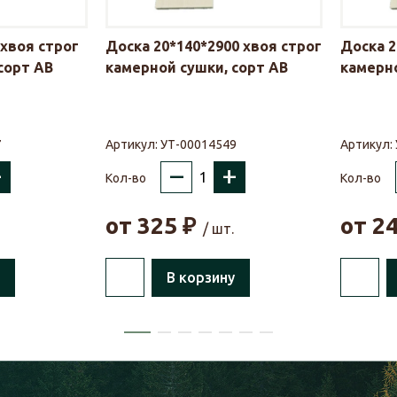
 хвоя строг
Доска 20*140*2900 хвоя строг
Доска 2
сорт АВ
камерной сушки, сорт АВ
камерно
7
Артикул:
УТ-00014549
Артикул:
+
–
+
Кол-во
Кол-во
от
325
₽
от
2
/ шт.
В корзину