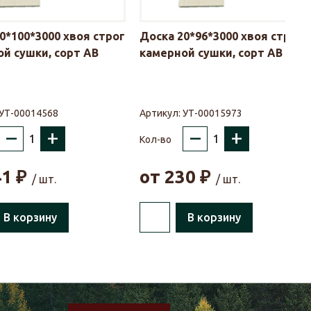
0*100*3000 хвоя строг
Доска 20*96*3000 хвоя строг
й сушки, сорт АВ
камерной сушки, сорт АВ
УТ-00014568
Артикул:
УТ-00015973
–
+
–
+
Кол-во
41
₽
от
230
₽
/ шт.
/ шт.
В корзину
В корзину