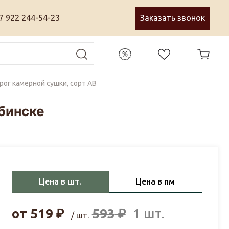
7 922 244-54-23
Заказать звонок
рог камерной сушки, сорт АВ
бинске
Цена в шт.
Цена в пм
от
519
₽
593
₽
1 шт.
/ шт.