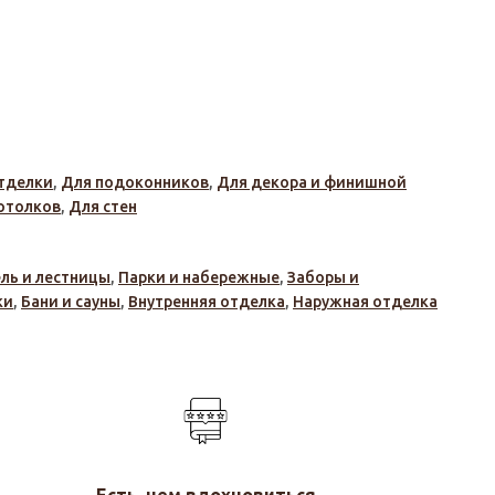
тделки
,
Для подоконников
,
Для декора и финишной
отолков
,
Для стен
ль и лестницы
,
Парки и набережные
,
Заборы и
ки
,
Бани и сауны
,
Внутренняя отделка
,
Наружная отделка
Есть, чем вдохновиться