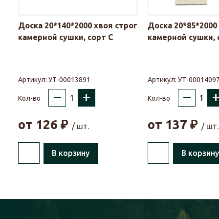
Доска 20*140*2000 хвоя строг
Доска 20*85*2000
камерной сушки, сорт С
камерной сушки, 
Артикул:
УТ-00013891
Артикул:
УТ-0001409
–
+
–
Кол-во
Кол-во
от
126
₽
от
137
₽
/ шт.
/ шт.
В корзину
В корзину