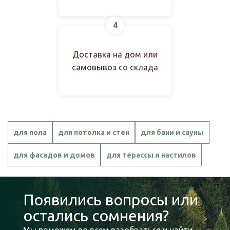
фасадов и деревянных построек. Пропитки с УФ-
фильтрами помогают защитить древесину от
4
выгорания и повреждений, вызываемых прямыми
солнечными лучами.
Доставка на дом или
самовывоз со склада
для пола
для потолка и стен
для бани и сауны
для фасадов и домов
для терассы и настилов
Появились вопросы или
остались сомнения?