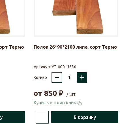
сорт Термо
Полок 26*90*2100 липа, сорт Термо
Артикул:
УТ-00011330
–
+
Кол-во
от
850
₽
/ шт
Купить в один клик
ну
В корзину