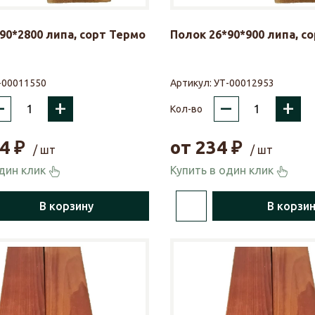
90*2800 липа, сорт Термо
Полок 26*90*900 липа, с
-00011550
Артикул:
УТ-00012953
–
+
–
+
Кол-во
4
₽
от
234
₽
/ шт
/ шт
один клик
Купить в один клик
В корзину
В корзи