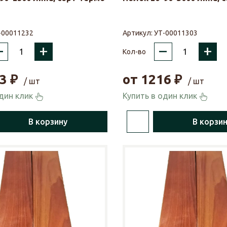
-00011232
Артикул:
УТ-00011303
–
+
–
+
Кол-во
3
₽
от
1216
₽
/ шт
/ шт
один клик
Купить в один клик
В корзину
В корзи