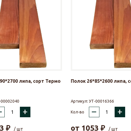
90*2700 липа, сорт Термо
Полок 26*85*2600 липа, 
-00002040
Артикул:
УТ-00016366
–
+
–
+
Кол-во
3
₽
от
1053
₽
/ шт
/ шт