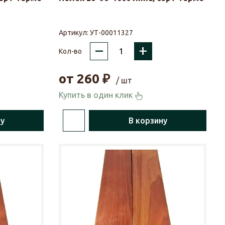
Артикул:
УТ-00011327
–
+
Кол-во
от
260
₽
/ шт
Купить в один клик
ну
В корзину