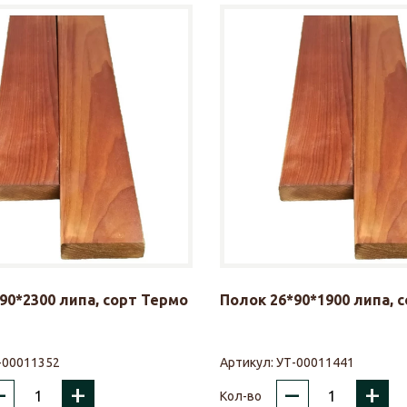
90*2300 липа, сорт Термо
Полок 26*90*1900 липа, 
-00011352
Артикул:
УТ-00011441
–
+
–
+
Кол-во