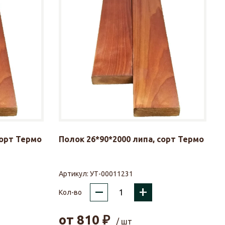
сорт Термо
Полок 26*90*2000 липа, сорт Термо
Артикул:
УТ-00011231
–
+
Кол-во
от
810
₽
/ шт