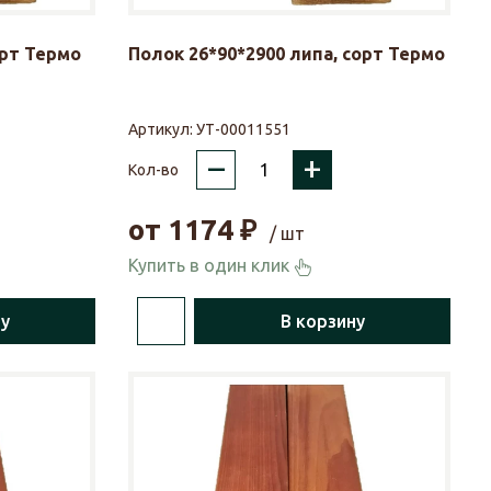
орт Термо
Полок 26*90*2900 липа, сорт Термо
Артикул:
УТ-00011551
–
+
Кол-во
от
1174
₽
/ шт
Купить в один клик
ну
В корзину