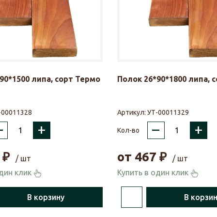
90*1500 липа, сорт Термо
Полок 26*90*1800 липа, 
-00011328
Артикул:
УТ-00011329
–
+
–
+
Кол-во
₽
от
467
₽
/ шт
/ шт
один клик
Купить в один клик
В корзину
В корзи