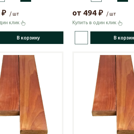
₽
от
494
₽
/ шт
/ шт
один клик
Купить в один клик
В корзину
В корзи