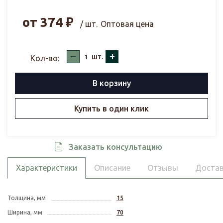
от
374
₽
/ шт.
Оптовая цена
–
+
шт.
Кол-во:
В корзину
Купить в один клик
Заказать консультацию
Характеристики
Описание
Отзывы
Достав
Толщина, мм
15
Ширина, мм
70