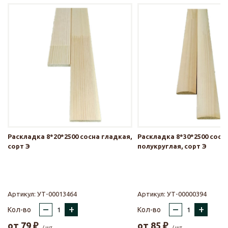
Раскладка 8*20*2500 сосна гладкая,
Раскладка 8*30*2500 сосн
сорт Э
полукруглая, сорт Э
Артикул:
УТ-00013464
Артикул:
УТ-00000394
–
+
–
+
Кол-во
Кол-во
от
79
₽
от
85
₽
/ шт.
/ шт.