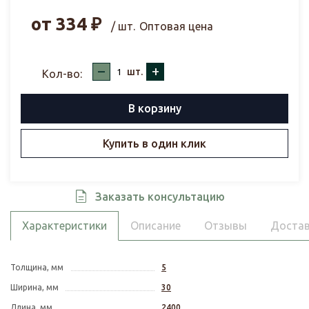
от
334
₽
/ шт.
Оптовая цена
–
+
шт.
Кол-во:
В корзину
Купить в один клик
Заказать консультацию
Характеристики
Описание
Отзывы
Достав
Толщина, мм
5
Ширина, мм
30
Длина, мм
2400