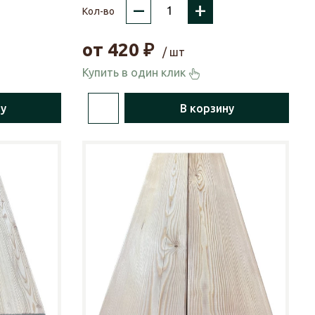
–
+
Кол-во
от
420
₽
/ шт
Купить в один клик
ну
В корзину