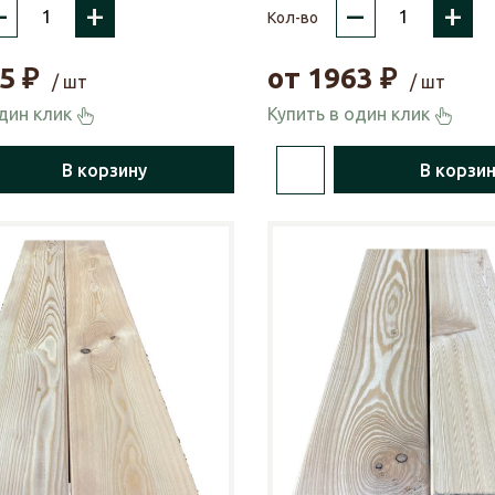
–
+
–
+
Кол-во
5
₽
от
1963
₽
/ шт
/ шт
один клик
Купить в один клик
В корзину
В корзи