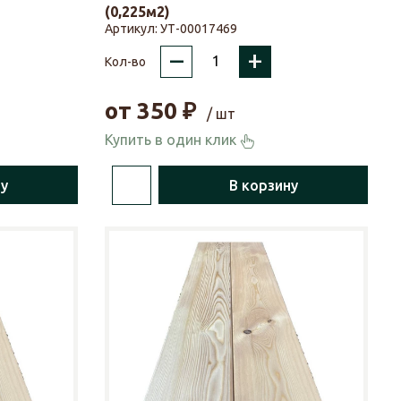
(0,225м2)
Артикул:
УТ-00017469
–
+
Кол-во
от
350
₽
/ шт
Купить в один клик
ну
В корзину