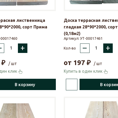
ррасная лиственница
Доска террасная листве
8*90*2000, сорт Прима
гладкая 28*90*2000, сорт
(0,18м2)
-00017460
Артикул:
УТ-00017461
–
+
–
+
Кол-во
₽
от
197
₽
/ шт
/ шт
один клик
Купить в один клик
В корзину
В корзи