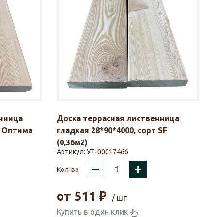
нница
Доска террасная лиственница
т Оптима
гладкая 28*90*4000, сорт SF
(0,36м2)
Артикул:
УТ-00017466
–
+
Кол-во
от
511
₽
/ шт
Купить в один клик