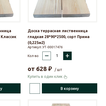
нница
Доска террасная лиственница
 Классик
гладкая 28*90*2500, сорт Прима
(0,225м2)
Артикул:
УТ-00017476
–
+
Кол-во
от
628
₽
/ шт
Купить в один клик
ну
В корзину