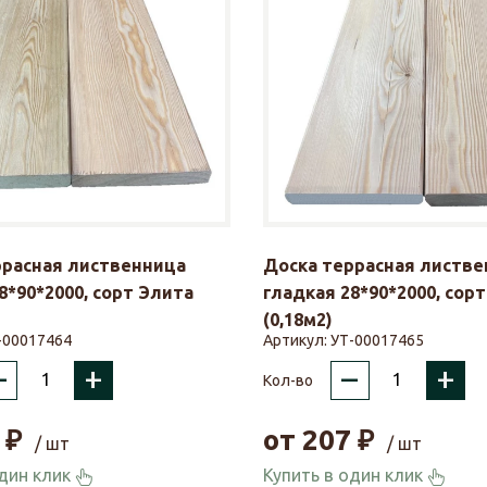
ррасная лиственница
Доска террасная листве
8*90*2000, сорт Элита
гладкая 28*90*2000, сор
(0,18м2)
-00017464
Артикул:
УТ-00017465
–
+
–
+
Кол-во
₽
от
207
₽
/ шт
/ шт
один клик
Купить в один клик