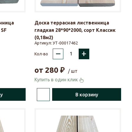
нница
Доска террасная лиственница
 SF
гладкая 28*90*2000, сорт Классик
(0,18м2)
Артикул:
УТ-00017462
–
+
Кол-во
от
280
₽
/ шт
Купить в один клик
ну
В корзину