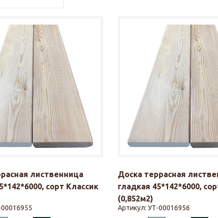
ррасная лиственница
Доска террасная листве
5*142*6000, сорт Классик
гладкая 45*142*6000, со
(0,852м2)
-00016955
Артикул:
УТ-00016956