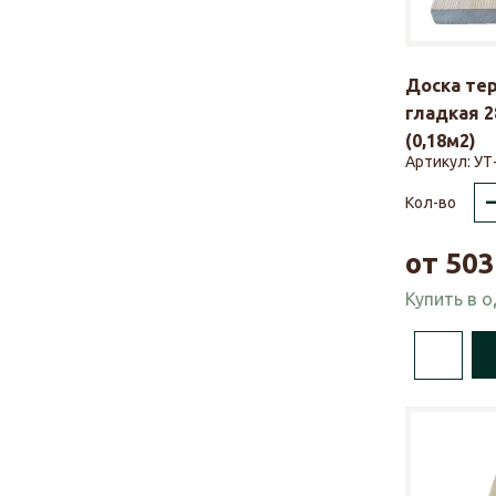
Доска те
гладкая 2
(0,18м2)
Артикул:
УТ
Кол-во
от
503
Купить в 