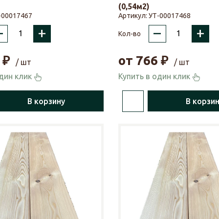
(0,54м2)
-00017467
Артикул:
УТ-00017468
–
+
–
+
Кол-во
₽
от
766
₽
/ шт
/ шт
один клик
Купить в один клик
В корзину
В корзи