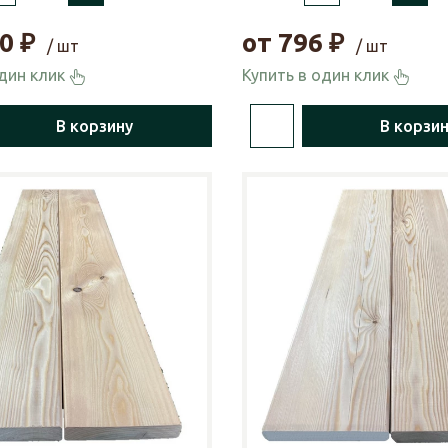
0
₽
от
796
₽
/ шт
/ шт
один клик
Купить в один клик
В корзину
В корзи