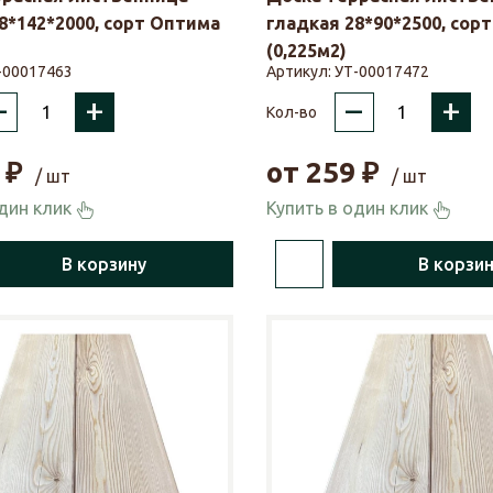
8*142*2000, сорт Оптима
гладкая 28*90*2500, сор
(0,225м2)
-00017463
Артикул:
УТ-00017472
–
+
–
+
Кол-во
₽
от
259
₽
/ шт
/ шт
один клик
Купить в один клик
В корзину
В корзи