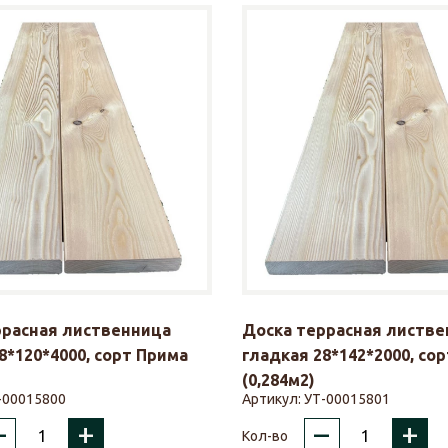
ррасная лиственница
Доска террасная листве
8*120*4000, сорт Прима
гладкая 28*142*2000, со
(0,284м2)
-00015800
Артикул:
УТ-00015801
–
+
–
+
Кол-во