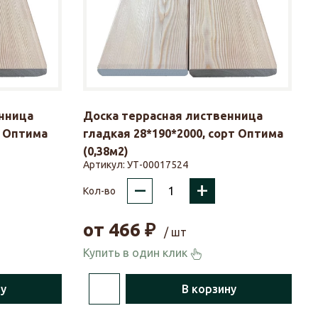
нница
Доска террасная лиственница
т Оптима
гладкая 28*190*2000, сорт Оптима
(0,38м2)
Артикул:
УТ-00017524
–
+
Кол-во
от
466
₽
/ шт
Купить в один клик
ну
В корзину