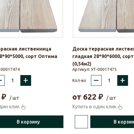
ррасная лиственница
Доска террасная листве
8*90*5000, сорт Оптима
гладкая 28*90*6000, сор
(0,54м2)
-00017474
Артикул:
УТ-00017475
–
+
–
+
Кол-во
₽
от
622
₽
/ шт
/ шт
один клик
Купить в один клик
В корзину
В корзи