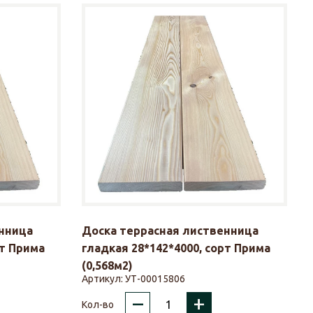
нница
Доска террасная лиственница
рт Прима
гладкая 28*142*4000, сорт Прима
(0,568м2)
Артикул:
УТ-00015806
–
+
Кол-во