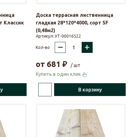
нница
Доска террасная лиственница
рт Классик
гладкая 28*120*4000, сорт SF
(0,48м2)
Артикул:
УТ-00016522
–
+
Кол-во
от
681
₽
/ шт
Купить в один клик
ну
В корзину