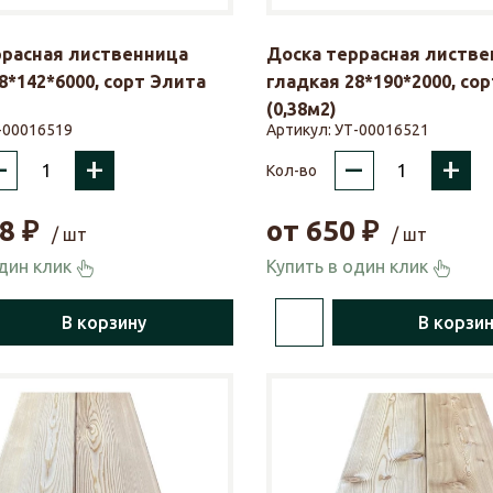
ррасная лиственница
Доска террасная листве
8*142*6000, сорт Элита
гладкая 28*190*2000, со
(0,38м2)
-00016519
Артикул:
УТ-00016521
–
+
–
+
Кол-во
8
₽
от
650
₽
/ шт
/ шт
один клик
Купить в один клик
В корзину
В корзи