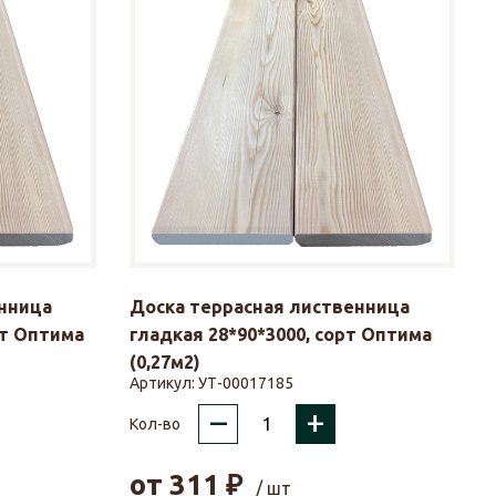
нница
Доска террасная лиственница
рт Оптима
гладкая 28*90*3000, сорт Оптима
(0,27м2)
Артикул:
УТ-00017185
–
+
Кол-во
от
311
₽
/ шт