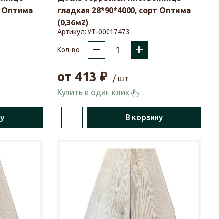
т Оптима
гладкая 28*90*4000, сорт Оптима
(0,36м2)
Артикул:
УТ-00017473
–
+
Кол-во
от
413
₽
/ шт
Купить в один клик
ну
В корзину