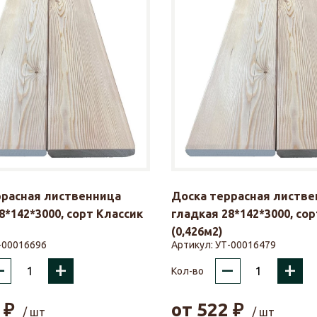
ррасная лиственница
Доска террасная листве
8*142*3000, сорт Классик
гладкая 28*142*3000, со
(0,426м2)
-00016696
Артикул:
УТ-00016479
–
+
–
+
Кол-во
₽
от
522
₽
/ шт
/ шт