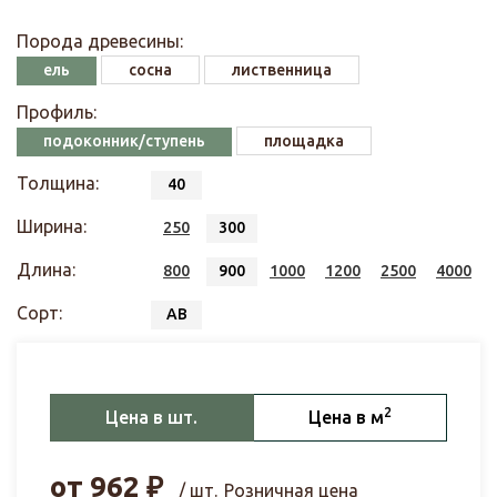
Порода древесины:
ель
сосна
лиственница
Профиль:
подоконник/ступень
площадка
Толщина:
40
Ширина:
250
300
Длина:
800
900
1000
1200
2500
4000
Сорт:
АВ
2
Цена в шт.
Цена в м
от
962
₽
/ шт.
Розничная цена