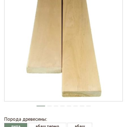
Порода древесины:
липа
абаш термо
абаш