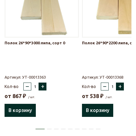
Полок 26*90*3000 липа, сорт 0
Полок 26*90*2200 липа, со
Артикул:
УТ-00013363
Артикул:
УТ-00013368
–
+
–
+
Кол-во
Кол-во
от
867
₽
от
538
₽
/ шт.
/ шт.
В корзину
В корзину