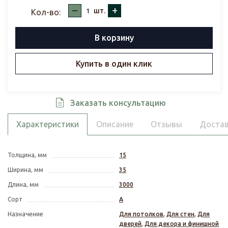
–
+
шт.
Кол-во:
В корзину
Купить в один клик
Заказать консультацию
Характеристики
Описание
Отзывы
Достав
Толщина, мм
15
Ширина, мм
35
Длина, мм
3000
Сорт
А
Назначение
Для потолков
,
Для стен
,
Для
дверей
,
Для декора и финишной