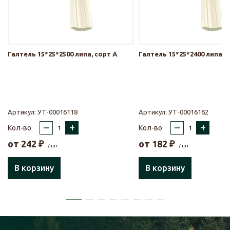
Галтель 15*25*2500 липа, сорт А
Галтель 15*25*2400 липа, 
Артикул:
УТ-00016118
Артикул:
УТ-00016162
–
+
–
+
Кол-во
Кол-во
от
242
₽
от
182
₽
/ шт.
/ шт.
В корзину
В корзину