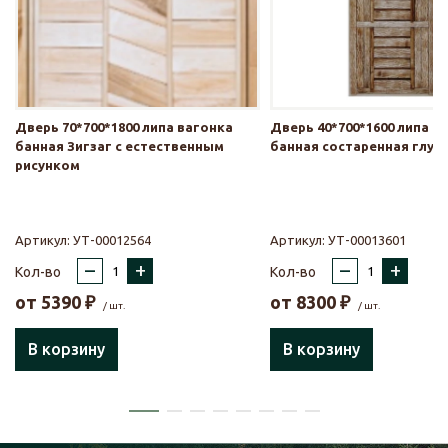
Дверь 70*700*1800 липа вагонка
Дверь 40*700*1600 липа в
банная Зигзаг с естественным
банная состаренная глух
рисунком
Артикул:
УТ-00012564
Артикул:
УТ-00013601
–
+
–
+
Кол-во
Кол-во
от
5390
₽
от
8300
₽
/ шт.
/ шт.
В корзину
В корзину