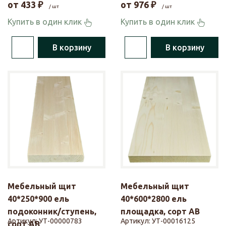
от
433
₽
от
976
₽
/ шт
/ шт
Купить в один клик
Купить в один клик
В корзину
В корзину
Мебельный щит
Мебельный щит
40*250*900 ель
40*600*2800 ель
подоконник/ступень,
площадка, сорт АВ
Артикул:
УТ-00000783
Артикул:
УТ-00016125
сорт АВ