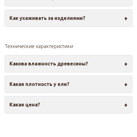
средства.
Да, при наличии базовых строительных навыков.
Как ухаживать за изделиями?
Для сложных конструкций рекомендуется
обращаться к специалистам.
Регулярно очищайте от пыли, обновляйте
защитные покрытия, избегайте постоянной влаги.
Технические характеристики
Какова влажность древесины?
Около 8–12%, оптимально для внутренних работ.
Какая плотность у ели?
Примерно 380–420 кг/м³, что обеспечивает
Какая цена?
легкость и достаточную прочность.
Зависит от размера и сорта, ориентировочно от
650 до 3500 рублей за штуку.