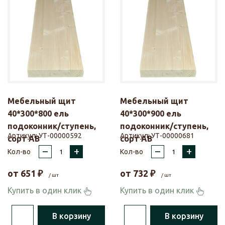
Мебельный щит
Мебельный щит
40*300*800 ель
40*300*900 ель
подоконник/ступень,
подоконник/ступень,
Артикул:
УТ-00000592
Артикул:
УТ-00000681
сорт АВ
сорт АВ
–
+
–
+
Кол-во
Кол-во
от
651
₽
от
732
₽
/ шт
/ шт
Купить в один клик
Купить в один клик
В корзину
В корзину