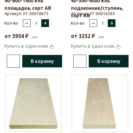
40*800*1400 ель
40*300*4000 ель
площадка, сорт АВ
подоконник/ступень,
Артикул:
УТ-00018675
Артикул:
УТ-00016385
сорт АВ
–
+
–
+
Кол-во
Кол-во
от
3934
₽
от
3252
₽
/ шт
/ шт
Купить в один клик
Купить в один клик
В корзину
В корзину