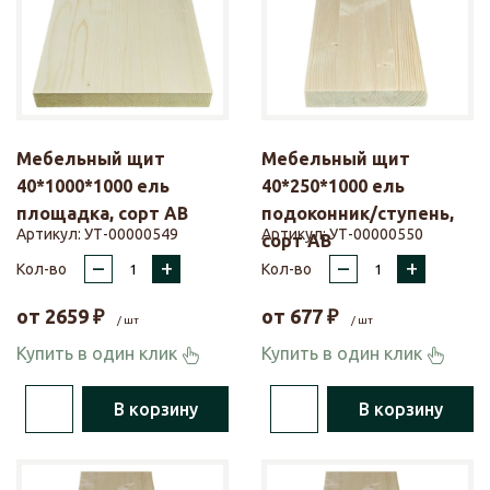
Мебельный щит
Мебельный щит
40*1000*1000 ель
40*250*1000 ель
площадка, сорт АВ
подоконник/ступень,
Артикул:
УТ-00000549
Артикул:
УТ-00000550
сорт АВ
–
+
–
+
Кол-во
Кол-во
от
2659
₽
от
677
₽
/ шт
/ шт
Купить в один клик
Купить в один клик
В корзину
В корзину