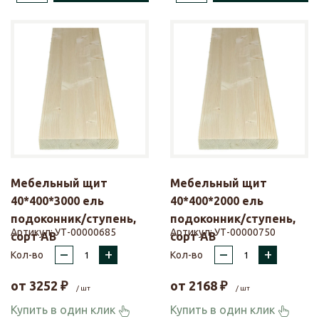
Мебельный щит
Мебельный щит
40*400*3000 ель
40*400*2000 ель
подоконник/ступень,
подоконник/ступень,
Артикул:
УТ-00000685
Артикул:
УТ-00000750
сорт АВ
сорт АВ
–
+
–
+
Кол-во
Кол-во
от
3252
₽
от
2168
₽
/ шт
/ шт
Купить в один клик
Купить в один клик