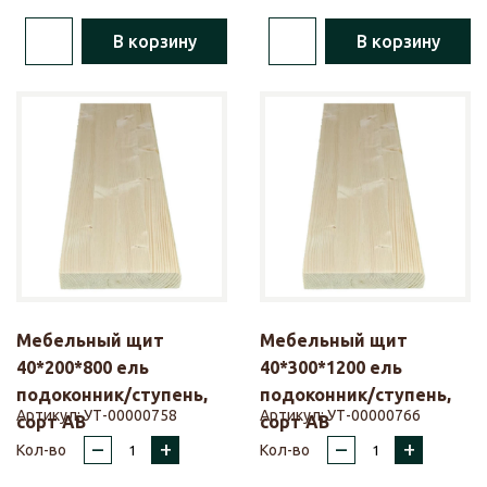
В корзину
В корзину
Мебельный щит
Мебельный щит
40*200*800 ель
40*300*1200 ель
подоконник/ступень,
подоконник/ступень,
Артикул:
УТ-00000758
Артикул:
УТ-00000766
сорт АВ
сорт АВ
–
+
–
+
Кол-во
Кол-во