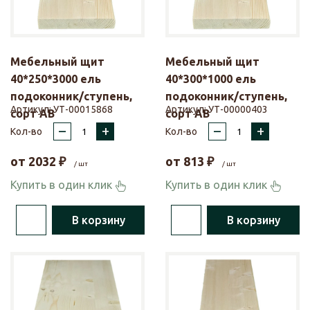
Мебельный щит
Мебельный щит
40*250*3000 ель
40*300*1000 ель
подоконник/ступень,
подоконник/ступень,
Артикул:
УТ-00015868
Артикул:
УТ-00000403
сорт АВ
сорт АВ
–
+
–
+
Кол-во
Кол-во
от
2032
₽
от
813
₽
/ шт
/ шт
Купить в один клик
Купить в один клик
В корзину
В корзину