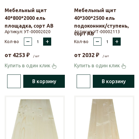
Мебельный щит
Мебельный щит
40*800*2000 ель
40*300*2500 ель
площадка, сорт АВ
подоконник/ступень,
Артикул:
УТ-00002020
Артикул:
УТ-00002113
сорт АВ
–
+
–
+
Кол-во
Кол-во
от
4253
₽
от
2032
₽
/ шт
/ шт
Купить в один клик
Купить в один клик
В корзину
В корзину