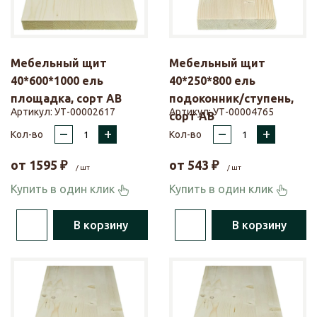
Мебельный щит
Мебельный щит
40*600*1000 ель
40*250*800 ель
площадка, сорт АВ
подоконник/ступень,
Артикул:
УТ-00002617
Артикул:
УТ-00004765
сорт АВ
–
+
–
+
Кол-во
Кол-во
от
1595
₽
от
543
₽
/ шт
/ шт
Купить в один клик
Купить в один клик
В корзину
В корзину