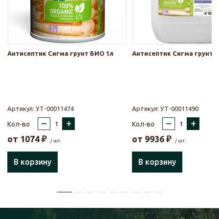
Антисептик Сигма грунт БИО 1л
Антисептик Сигма грунт 
Артикул:
УТ-00011474
Артикул:
УТ-00011490
–
+
–
+
Кол-во
Кол-во
от
1074
₽
от
9936
₽
/ шт.
/ шт.
В корзину
В корзину