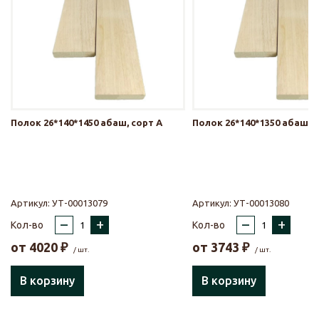
Полок 26*140*1450 абаш, сорт А
Полок 26*140*1350 абаш, с
Артикул:
УТ-00013079
Артикул:
УТ-00013080
–
+
–
+
Кол-во
Кол-во
от
4020
₽
от
3743
₽
/ шт.
/ шт.
В корзину
В корзину