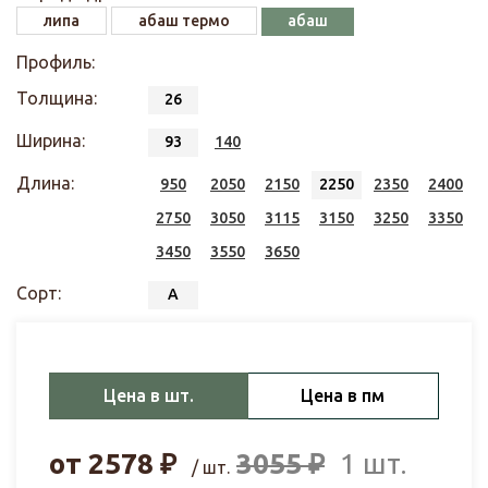
липа
абаш термо
абаш
Профиль:
Толщина:
26
Ширина:
93
140
Длина:
950
2050
2150
2250
2350
2400
2750
3050
3115
3150
3250
3350
3450
3550
3650
Сорт:
А
Цена в шт.
Цена в пм
от
2578
₽
3055
₽
1 шт.
/ шт.