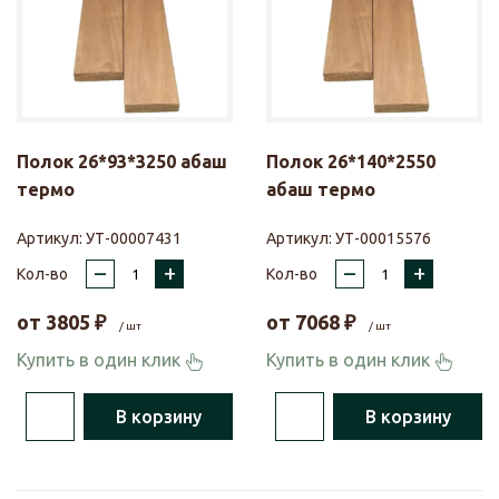
Полок 26*93*3250 абаш
Полок 26*140*2550
термо
абаш термо
Артикул:
УТ-00007431
Артикул:
УТ-00015576
–
+
–
+
Кол-во
Кол-во
от
3805
₽
от
7068
₽
/ шт
/ шт
Купить в один клик
Купить в один клик
В корзину
В корзину