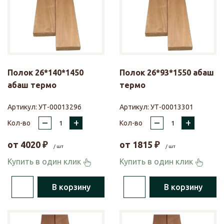
Полок 26*140*1450
Полок 26*93*1550 абаш
абаш термо
термо
Артикул:
УТ-00013296
Артикул:
УТ-00013301
–
+
–
+
Кол-во
Кол-во
от
4020
₽
от
1815
₽
/ шт
/ шт
Купить в один клик
Купить в один клик
В корзину
В корзину