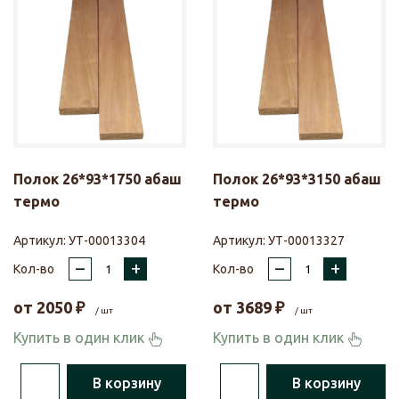
Полок 26*93*1750 абаш
Полок 26*93*3150 абаш
термо
термо
Артикул:
УТ-00013304
Артикул:
УТ-00013327
–
+
–
+
Кол-во
Кол-во
от
2050
₽
от
3689
₽
/ шт
/ шт
Купить в один клик
Купить в один клик
В корзину
В корзину