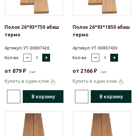
Полок 26*93*750 абаш
Полок 26*93*1850 абаш
термо
термо
Артикул:
УТ-00007426
Артикул:
УТ-00007430
–
+
–
+
Кол-во
Кол-во
от
879
₽
от
2166
₽
/ шт
/ шт
Купить в один клик
Купить в один клик
В корзину
В корзину