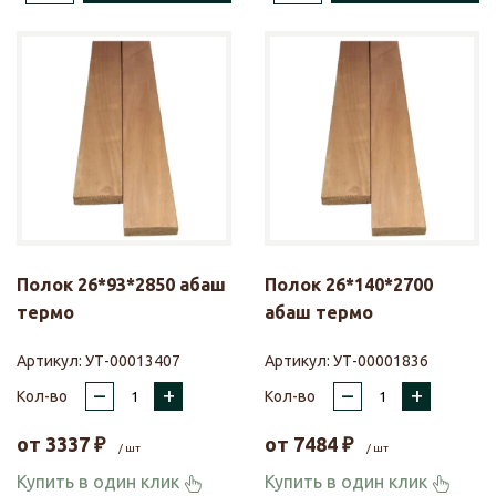
Полок 26*93*2850 абаш
Полок 26*140*2700
термо
абаш термо
Артикул:
УТ-00013407
Артикул:
УТ-00001836
–
+
–
+
Кол-во
Кол-во
от
3337
₽
от
7484
₽
/ шт
/ шт
Купить в один клик
Купить в один клик