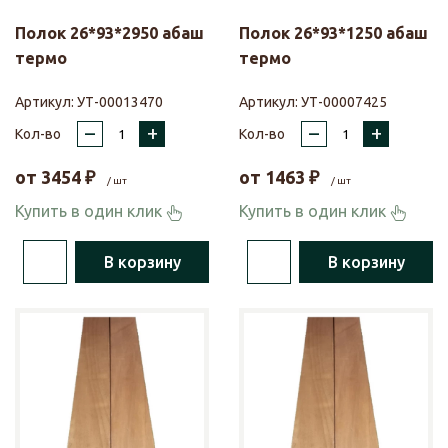
Полок 26*93*2950 абаш
Полок 26*93*1250 абаш
термо
термо
Артикул:
УТ-00013470
Артикул:
УТ-00007425
–
+
–
+
Кол-во
Кол-во
от
3454
₽
от
1463
₽
/ шт
/ шт
Купить в один клик
Купить в один клик
В корзину
В корзину