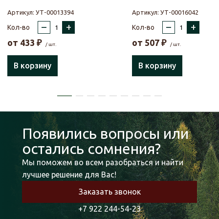
Артикул:
УТ-00013394
Артикул:
УТ-00016042
–
+
–
+
Кол-во
Кол-во
от
433
₽
от
507
₽
/ шт.
/ шт.
В корзину
В корзину
Появились вопросы или
остались сомнения?
Мы поможем во всем разобраться и найти
лучшее решение для Вас!
Заказать звонок
+7 922 244-54-23