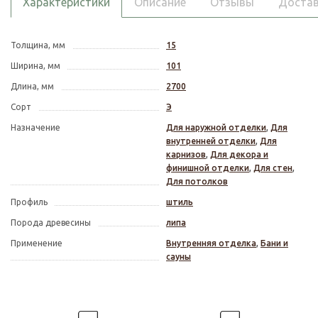
Характеристики
Описание
Отзывы
Достав
Толщина, мм
15
Ширина, мм
101
Длина, мм
2700
Сорт
Э
Назначение
Для наружной отделки
,
Для
внутренней отделки
,
Для
карнизов
,
Для декора и
финишной отделки
,
Для стен
,
Для потолков
Профиль
штиль
Порода древесины
липа
Применение
Внутренняя отделка
,
Бани и
сауны