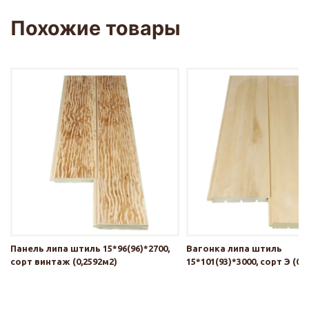
Похожие товары
Панель липа штиль 15*96(96)*2700,
Вагонка липа штиль
сорт винтаж (0,2592м2)
15*101(93)*3000, сорт Э (0,