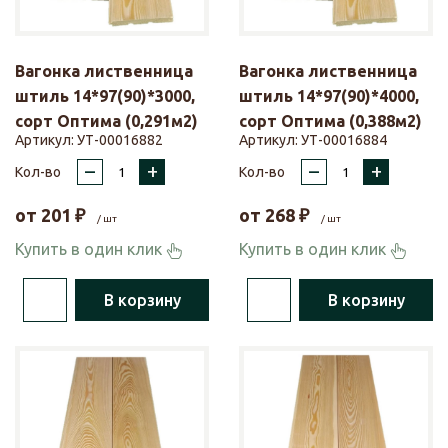
Вагонка лиственница
Вагонка лиственница
штиль 14*97(90)*3000,
штиль 14*97(90)*4000,
сорт Оптима (0,291м2)
сорт Оптима (0,388м2)
Артикул:
УТ-00016882
Артикул:
УТ-00016884
–
+
–
+
Кол-во
Кол-во
от
201
₽
от
268
₽
/ шт
/ шт
Купить в один клик
Купить в один клик
В корзину
В корзину