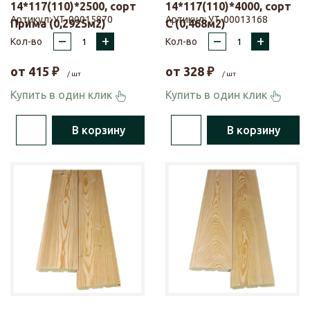
14*117(110)*2500, сорт
14*117(110)*4000, сорт
Артикул:
УТ-00015870
Артикул:
УТ-00013168
Прима (0,2925м2)
С (0,468м2)
–
+
–
+
Кол-во
Кол-во
от
415
₽
от
328
₽
/ шт
/ шт
Купить в один клик
Купить в один клик
В корзину
В корзину