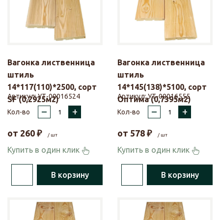
Вагонка лиственница
Вагонка лиственница
штиль
штиль
14*117(110)*2500, сорт
14*145(138)*5100, сорт
Артикул:
УТ-00016524
Артикул:
УТ-00016555
SF (0,2925м2)
Оптима (0,7395м2)
–
+
–
+
Кол-во
Кол-во
от
260
₽
от
578
₽
/ шт
/ шт
Купить в один клик
Купить в один клик
В корзину
В корзину