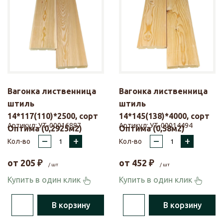
Вагонка лиственница
Вагонка лиственница
штиль
штиль
14*117(110)*2500, сорт
14*145(138)*4000, сорт
Артикул:
УТ-00016887
Артикул:
УТ-00014494
Оптима (0,2925м2)
Оптима (0,58м2)
–
+
–
+
Кол-во
Кол-во
от
205
₽
от
452
₽
/ шт
/ шт
Купить в один клик
Купить в один клик
В корзину
В корзину