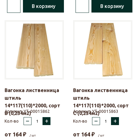
В корзину
В корзину
Вагонка лиственница
Вагонка лиственница
штиль
штиль
14*117(110)*2000, сорт
14*117(110)*2000, сорт
Артикул:
УТ-00015862
Артикул:
УТ-00015863
В (0,234м2)
С (0,234м2)
–
+
–
+
Кол-во
Кол-во
от
164
₽
от
164
₽
/ шт
/ шт