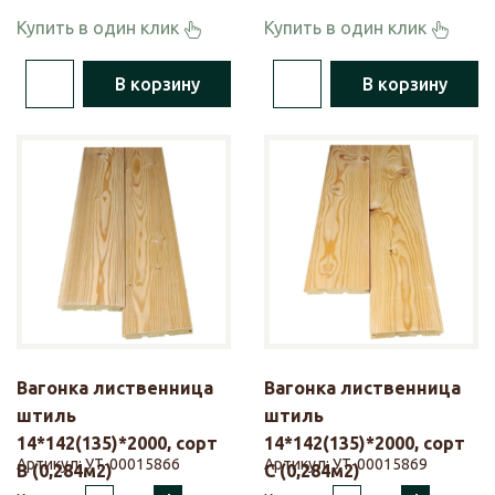
Купить в один клик
Купить в один клик
В корзину
В корзину
Вагонка лиственница
Вагонка лиственница
штиль
штиль
14*142(135)*2000, сорт
14*142(135)*2000, сорт
Артикул:
УТ-00015866
Артикул:
УТ-00015869
В (0,284м2)
С (0,284м2)