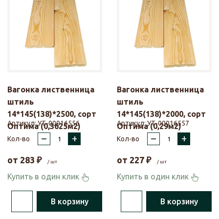
Вагонка лиственница
Вагонка лиственница
штиль
штиль
14*145(138)*2500, сорт
14*145(138)*2000, сорт
Артикул:
УТ-00016556
Артикул:
УТ-00016557
Оптима (0,3625м2)
Оптима (0,29м2)
–
+
–
+
Кол-во
Кол-во
от
283
₽
от
227
₽
/ шт
/ шт
Купить в один клик
Купить в один клик
В корзину
В корзину