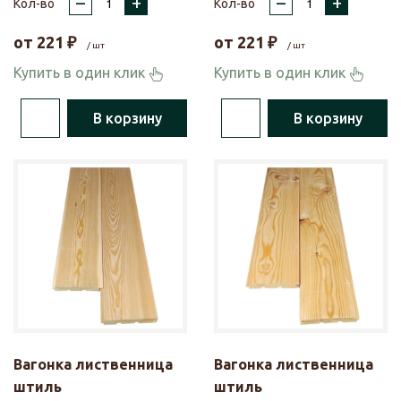
–
+
–
+
Кол-во
Кол-во
от
221
₽
от
221
₽
/ шт
/ шт
Купить в один клик
Купить в один клик
В корзину
В корзину
Вагонка лиственница
Вагонка лиственница
штиль
штиль