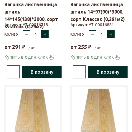
Вагонка лиственница
Вагонка лиственница
штиль
штиль 14*97(90)*3000,
14*145(138)*2000, сорт
сорт Классик (0,291м2)
Артикул:
УТ-00016718
Артикул:
УТ-00016881
Классик (0,29м2)
–
+
–
+
Кол-во
Кол-во
от
291
₽
от
255
₽
/ шт
/ шт
Купить в один клик
Купить в один клик
В корзину
В корзину