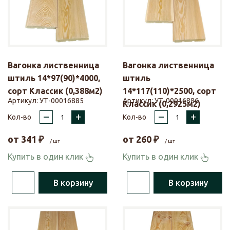
Вагонка лиственница
Вагонка лиственница
штиль 14*97(90)*4000,
штиль
сорт Классик (0,388м2)
14*117(110)*2500, сорт
Артикул:
УТ-00016885
Артикул:
УТ-00016886
Классик (0,2925м2)
–
+
–
+
Кол-во
Кол-во
от
341
₽
от
260
₽
/ шт
/ шт
Купить в один клик
Купить в один клик
В корзину
В корзину