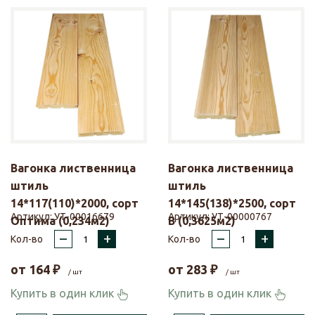
Вагонка лиственница
Вагонка лиственница
штиль
штиль
14*117(110)*2000, сорт
14*145(138)*2500, сорт
Артикул:
УТ-00016679
Артикул:
УТ-00000767
Оптима (0,234м2)
В (0,3625м2)
–
+
–
+
Кол-во
Кол-во
от
164
₽
от
283
₽
/ шт
/ шт
Купить в один клик
Купить в один клик