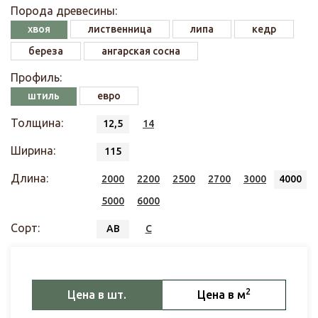
Порода древесины:
хвоя
лиственница
липа
кедр
береза
ангарская сосна
Профиль:
штиль
евро
Толщина:
12,5
14
Ширина:
115
Длина:
2000
2200
2500
2700
3000
4000
5000
6000
Сорт:
АВ
С
2
Цена в шт.
Цена в м