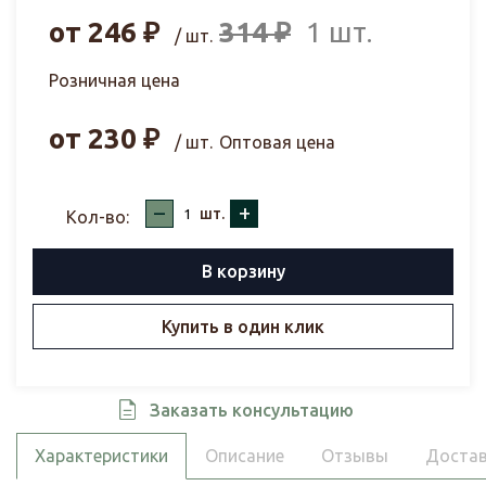
от
246
₽
314
₽
1 шт.
/ шт.
Розничная цена
от
230
₽
/ шт.
Оптовая цена
–
+
шт.
Кол-во:
В корзину
Купить в один клик
Заказать консультацию
Характеристики
Описание
Отзывы
Достав