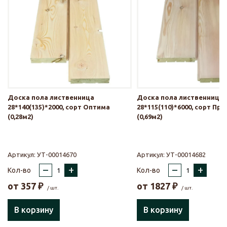
Доска пола лиственница
Доска пола лиственница
28*140(135)*2000, сорт Оптима
28*115(110)*6000, сорт Пр
(0,28м2)
(0,69м2)
Артикул:
УТ-00014670
Артикул:
УТ-00014682
–
+
–
+
Кол-во
Кол-во
от
357
₽
от
1827
₽
/ шт.
/ шт.
В корзину
В корзину