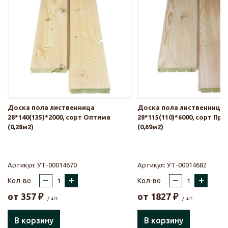
Доска пола лиственница
Доска пола лиственница
28*140(135)*2000, сорт Оптима
28*115(110)*6000, сорт Пр
(0,28м2)
(0,69м2)
Артикул:
УТ-00014670
Артикул:
УТ-00014682
–
+
–
+
Кол-во
Кол-во
от
357
₽
от
1827
₽
/ шт.
/ шт.
В корзину
В корзину