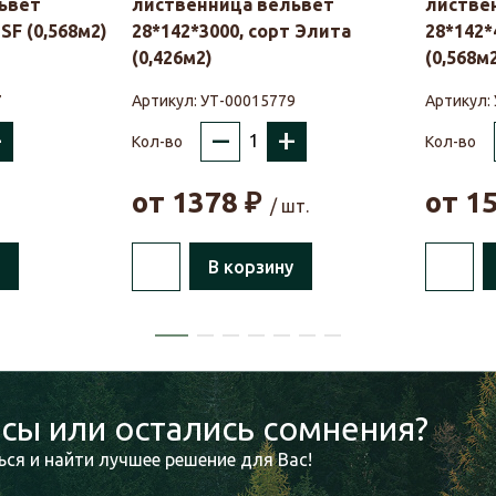
ьвет
лиственница вельвет
листве
SF (0,568м2)
28*142*3000, сорт Элита
28*142*
(0,426м2)
(0,568м
7
Артикул:
УТ-00015779
Артикул:
+
–
+
Кол-во
Кол-во
от
1378
₽
от
1
/ шт.
В корзину
сы или остались сомнения?
ся и найти лучшее решение для Вас!