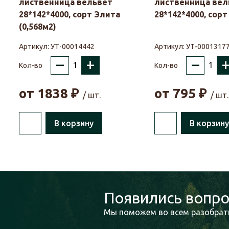
лиственница вельвет
лиственница вел
28*142*4000, сорт Элита
28*142*4000, сорт 
(0,568м2)
Артикул:
УТ-00014442
Артикул:
УТ-0001317
–
+
–
Кол-во
Кол-во
от
1838
₽
от
795
₽
/ шт.
/ шт.
В корзину
В корзину
Появились вопро
Мы поможем во всем разобрать