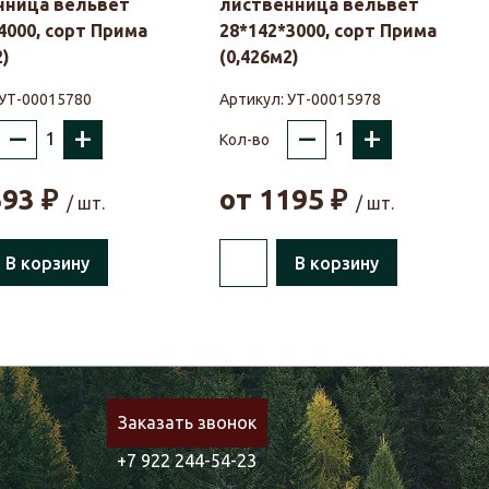
нница вельвет
лиственница вельвет
4000, сорт Прима
28*142*3000, сорт Прима
2)
(0,426м2)
УТ-00015780
Артикул:
УТ-00015978
–
+
–
+
Кол-во
593
₽
от
1195
₽
/ шт.
/ шт.
В корзину
В корзину
Заказать звонок
+7 922 244-54-23