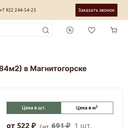
+7 922 244-54-23
Заказать звонок
284м2) в Магнитогорске
2
Цена в шт.
Цена в м
от
522
₽
691
₽
1 шт.
/ шт.