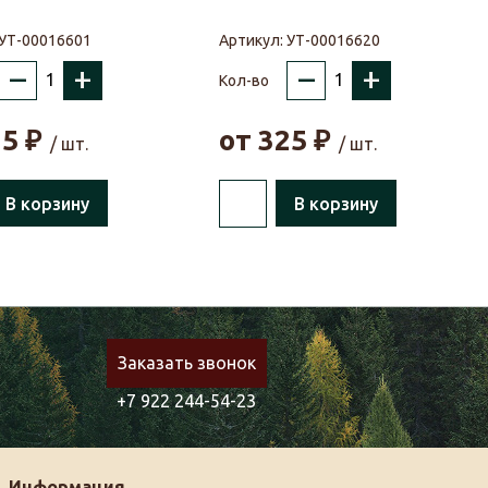
УТ-00016601
Артикул:
УТ-00016620
–
+
–
+
Кол-во
25
₽
от
325
₽
/ шт.
/ шт.
В корзину
В корзину
Заказать звонок
+7 922 244-54-23
Информация