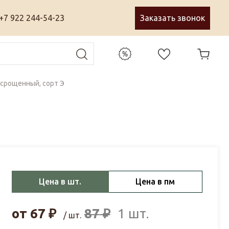
+7 922 244-54-23
Заказать звонок
 срощенный, сорт Э
Цена в шт.
Цена в пм
от
67
₽
87
₽
1 шт.
/ шт.