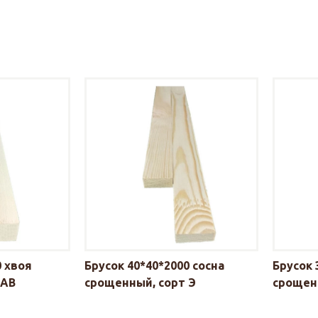
0 хвоя
Брусок 40*40*2000 сосна
Брусок 
 АВ
срощенный, сорт Э
срощен