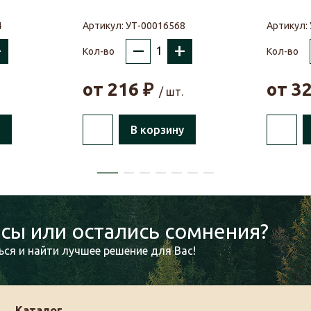
4
Артикул:
УТ-00016568
Артикул:
+
–
+
Кол-во
Кол-во
от
216
₽
от
3
/ шт.
В корзину
сы или остались сомнения?
ся и найти лучшее решение для Вас!
Каталог