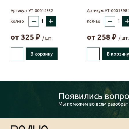
Артикул:
УТ-00014532
Артикул:
УТ-0001598
–
+
–
Кол-во
Кол-во
от
325
₽
от
258
₽
/ шт.
/ шт.
В корзину
В корзину
Появились вопро
Мы поможем во всем разобрать