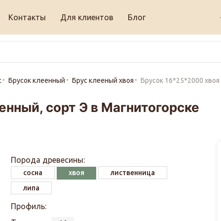
Контакты
Для клиентов
Блог
с
Брусок клеенный
Брус клееный хвоя
Брусок 16*25*2000 хвоя
нный, сорт Э в Магнитогорске
Порода древесины:
сосна
хвоя
лиственница
липа
Профиль: