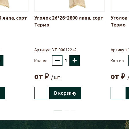
 липа, сорт
Уголок 26*26*2800 липа, сорт
Уголок 
Термо
Термо
9
Артикул:
УТ-00012242
Артикул:
+
–
+
Кол-во
Кол-во
от
₽
от
₽
/ шт.
В корзину