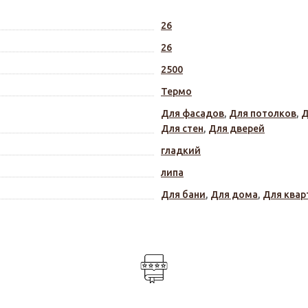
26
26
2500
Термо
Для фасадов
,
Для потолков
,
Д
Для стен
,
Для дверей
гладкий
липа
Для бани
,
Для дома
,
Для квар