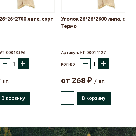
26*26*2700 липа, сорт
Уголок 26*26*2600 липа, сорт
Термо
УТ-00013396
Артикул:
УТ-00014127
–
+
–
+
Кол-во
от
268
₽
/ шт.
/ шт.
В корзину
В корзину