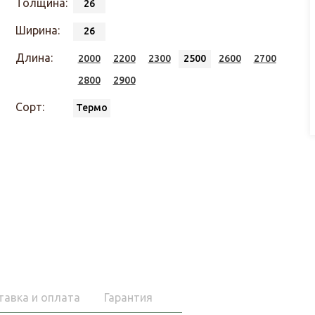
Толщина:
26
Ширина:
26
Длина:
2000
2200
2300
2500
2600
2700
2800
2900
Сорт:
Термо
тавка и оплата
Гарантия