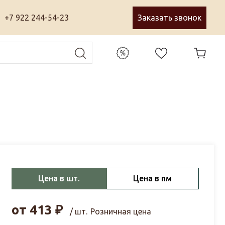
+7 922 244-54-23
Заказать звонок
Цена в шт.
Цена в пм
от
413
₽
/ шт.
Розничная цена