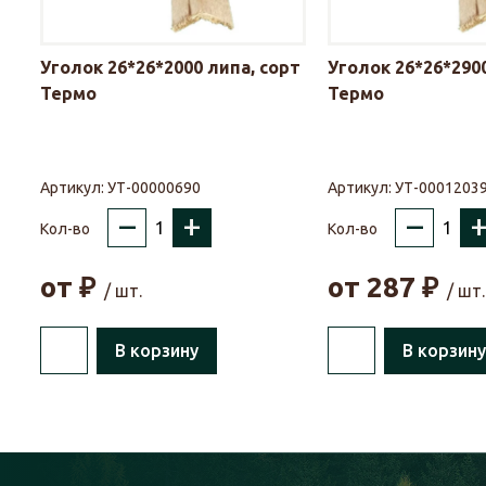
Уголок 26*26*2000 липа, сорт
Уголок 26*26*2900
Термо
Термо
Артикул:
УТ-00000690
Артикул:
УТ-0001203
–
+
–
Кол-во
Кол-во
от
₽
от
287
₽
/ шт.
/ шт.
В корзину
В корзину