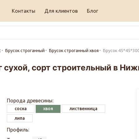
Контакты
Для клиентов
Блог
с
Брусок строганный
Брусок строганный хвоя
Брусок 45*45*300
 сухой, сорт строительный в Ни
Порода древесины:
сосна
хвоя
лиственница
липа
Профиль: