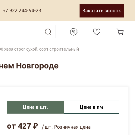
+7 922 244-54-23
Заказать звонок
0 хвоя строг сухой, сорт строительный
жнем Новгороде
Цена в шт.
Цена в пм
от
427
₽
/ шт.
Розничная цена