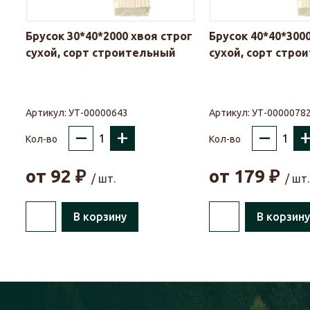
Брусок 30*40*2000 хвоя строг
Брусок 40*40*300
сухой, сорт строительный
сухой, сорт стро
Артикул:
УТ-00000643
Артикул:
УТ-0000078
–
+
–
Кол-во
Кол-во
от
92
₽
от
179
₽
/ шт.
/ шт.
В корзину
В корзину