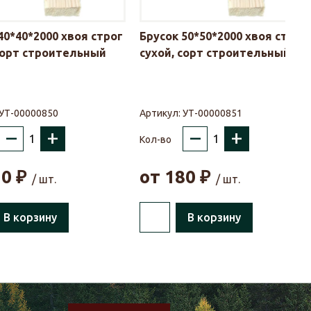
40*40*2000 хвоя строг
Брусок 50*50*2000 хвоя строг
сорт строительный
сухой, сорт строительный
УТ-00000850
Артикул:
УТ-00000851
–
+
–
+
Кол-во
20
₽
от
180
₽
/ шт.
/ шт.
В корзину
В корзину