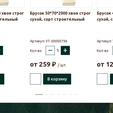
0 хвоя строг
Брусок 50*70*2000 хвоя строг
Брусок 
ительный
сухой, сорт строительный
сухой, 
2
Артикул:
УТ-00000796
Артикул:
+
–
+
Кол-во
Кол-во
от
259
₽
от
1
/ шт.
В корзину