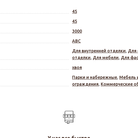
45
45
3000
АВС
Для внутренней отделки
,
Для 
отделки
,
Для мебели
,
Для фа
хвоя
Парки и набережные
,
Мебель 
ограждения
,
Коммерческие о
У нас все быстро