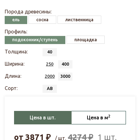
Порода древесины:
ель
сосна
лиственница
Профиль:
подоконник/ступень
площадка
Толщина:
40
Ширина:
250
400
Длина:
2000
3000
Сорт:
АВ
2
Цена в шт.
Цена в м
от
3871
₽
4274
₽
1 шт.
/ шт.