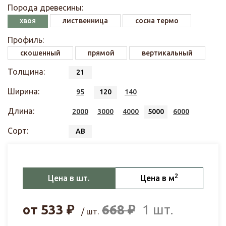
Порода древесины:
хвоя
лиственница
сосна термо
Профиль:
скошенный
прямой
вертикальный
Толщина:
21
Ширина:
95
120
140
Длина:
2000
3000
4000
5000
6000
Сорт:
АВ
2
Цена в шт.
Цена в м
от
533
₽
668
₽
1 шт.
/ шт.