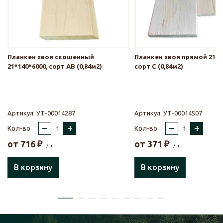
Планкен хвоя скошенный
Планкен хвоя прямой 21*1
21*140*6000, сорт АВ (0,84м2)
сорт С (0,84м2)
Артикул:
УТ-00014287
Артикул:
УТ-00014507
–
+
–
+
Кол-во
Кол-во
от
716
₽
от
371
₽
/ шт.
/ шт.
В корзину
В корзину