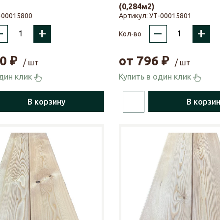
(0,284м2)
-00015800
Артикул:
УТ-00015801
–
+
–
+
Кол-во
0
₽
от
796
₽
/ шт
/ шт
один клик
Купить в один клик
В корзину
В корзи