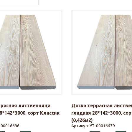
ррасная лиственница
Доска террасная листве
8*142*3000, сорт Классик
гладкая 28*142*3000, со
(0,426м2)
-00016696
Артикул:
УТ-00016479