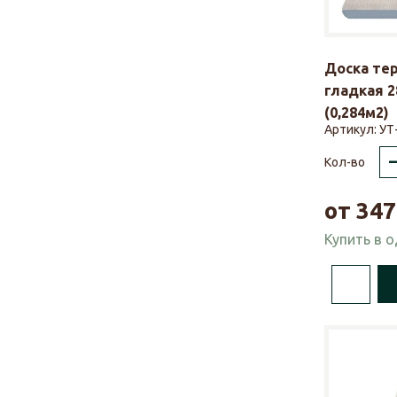
Доска те
гладкая 2
(0,284м2)
Артикул:
УТ
Кол-во
от
347
Купить в 