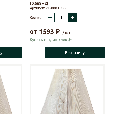
(0,568м2)
Артикул:
УТ-00015806
–
+
Кол-во
от
1593
₽
/ шт
Купить в один клик
ну
В корзину