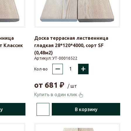
нница
Доска террасная лиственница
рт Классик
гладкая 28*120*4000, сорт SF
(0,48м2)
Артикул:
УТ-00016522
–
+
Кол-во
от
681
₽
/ шт
Купить в один клик
ну
В корзину