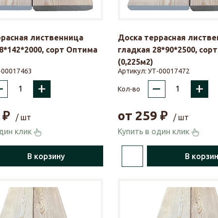
ррасная лиственница
Доска террасная листве
8*142*2000, сорт Оптима
гладкая 28*90*2500, сор
(0,225м2)
-00017463
Артикул:
УТ-00017472
–
+
–
+
Кол-во
₽
от
259
₽
/ шт
/ шт
один клик
Купить в один клик
В корзину
В корзи