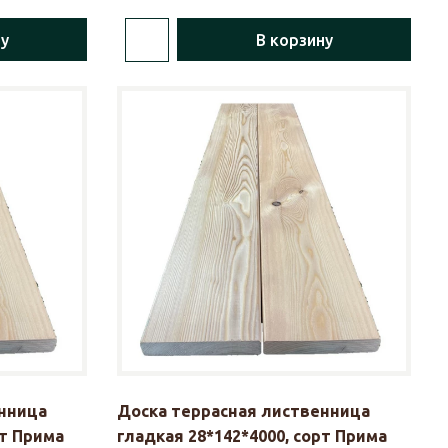
ну
В корзину
нница
Доска террасная лиственница
рт Прима
гладкая 28*142*4000, сорт Прима