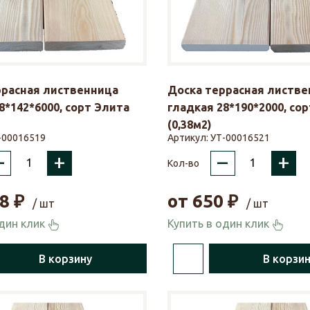
ррасная лиственница
Доска террасная листве
8*142*6000, сорт Элита
гладкая 28*190*2000, со
(0,38м2)
-00016519
Артикул:
УТ-00016521
–
+
–
+
Кол-во
8
₽
от
650
₽
/ шт
/ шт
один клик
Купить в один клик
В корзину
В корзи