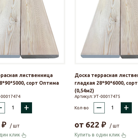
ррасная лиственница
Доска террасная листве
8*90*5000, сорт Оптима
гладкая 28*90*6000, сор
(0,54м2)
-00017474
Артикул:
УТ-00017475
–
+
–
+
Кол-во
₽
от
622
₽
/ шт
/ шт
один клик
Купить в один клик