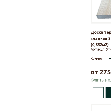
Доска те
гладкая 2
(0,852м2)
Артикул:
УТ
Кол-во
от
275
Купить в 