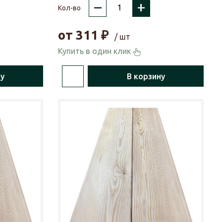
–
+
Кол-во
от
311
₽
/ шт
Купить в один клик
ну
В корзину