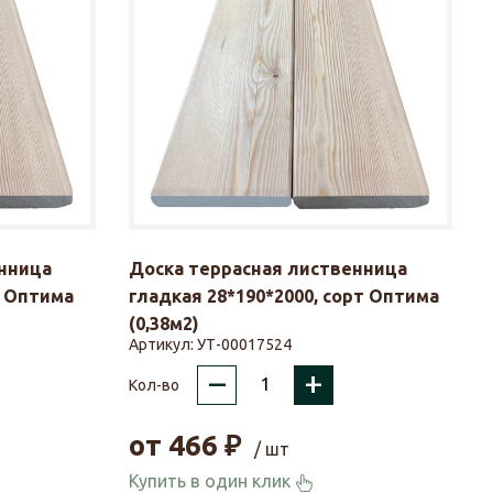
нница
Доска террасная лиственница
т Оптима
гладкая 28*190*2000, сорт Оптима
(0,38м2)
Артикул:
УТ-00017524
–
+
Кол-во
от
466
₽
/ шт
Купить в один клик