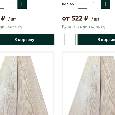
–
+
–
+
Кол-во
₽
от
522
₽
/ шт
/ шт
один клик
Купить в один клик
В корзину
В корзи