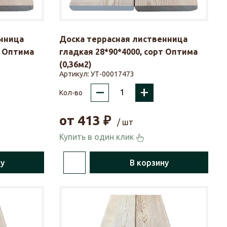
нница
Доска террасная лиственница
т Оптима
гладкая 28*90*4000, сорт Оптима
(0,36м2)
Артикул:
УТ-00017473
–
+
Кол-во
от
413
₽
/ шт
Купить в один клик
ну
В корзину