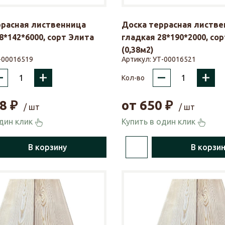
ррасная лиственница
Доска террасная листве
8*142*6000, сорт Элита
гладкая 28*190*2000, со
(0,38м2)
-00016519
Артикул:
УТ-00016521
–
+
–
+
Кол-во
8
₽
от
650
₽
/ шт
/ шт
один клик
Купить в один клик
В корзину
В корзи