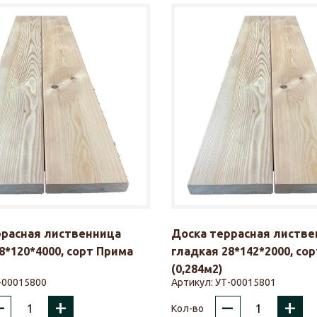
ррасная лиственница
Доска террасная листве
8*120*4000, сорт Прима
гладкая 28*142*2000, со
(0,284м2)
-00015800
Артикул:
УТ-00015801
–
+
–
+
Кол-во