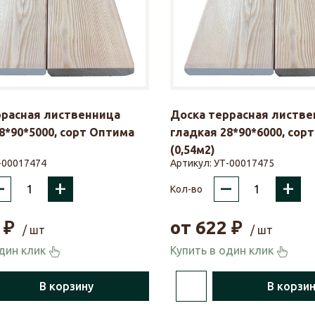
ррасная лиственница
Доска террасная листве
8*90*5000, сорт Оптима
гладкая 28*90*6000, сор
(0,54м2)
-00017474
Артикул:
УТ-00017475
–
+
–
+
Кол-во
₽
от
622
₽
/ шт
/ шт
один клик
Купить в один клик
В корзину
В корзи