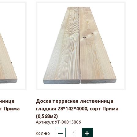
нница
Доска террасная лиственница
рт Прима
гладкая 28*142*4000, сорт Прима
(0,568м2)
Артикул:
УТ-00015806
–
+
Кол-во