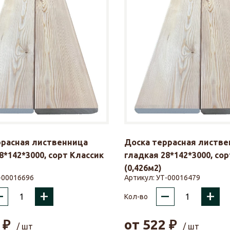
ррасная лиственница
Доска террасная листве
8*142*3000, сорт Классик
гладкая 28*142*3000, со
(0,426м2)
-00016696
Артикул:
УТ-00016479
–
+
–
+
Кол-во
₽
от
522
₽
/ шт
/ шт