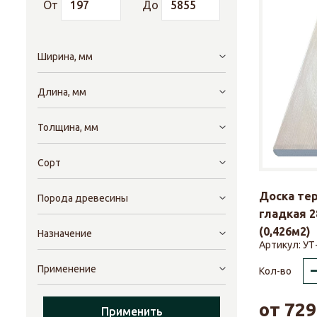
От
До
Ширина, мм
Длина, мм
Толщина, мм
Сорт
Доска те
Порода древесины
гладкая 2
(0,426м2)
Назначение
Артикул:
УТ
Применение
Кол-во
от
729
Применить