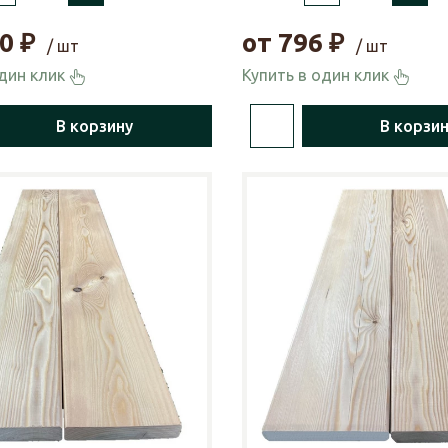
0
₽
от
796
₽
/ шт
/ шт
один клик
Купить в один клик
В корзину
В корзи