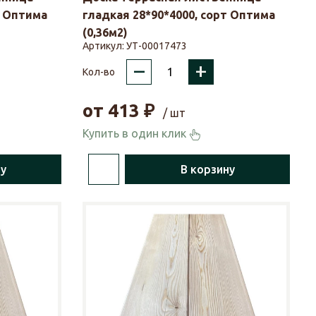
т Оптима
гладкая 28*90*4000, сорт Оптима
(0,36м2)
Артикул:
УТ-00017473
–
+
Кол-во
от
413
₽
/ шт
Купить в один клик
ну
В корзину