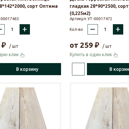
8*142*2000, сорт Оптима
гладкая 28*90*2500, сор
(0,225м2)
-00017463
Артикул:
УТ-00017472
–
+
–
+
Кол-во
₽
от
259
₽
/ шт
/ шт
один клик
Купить в один клик
В корзину
В корзи