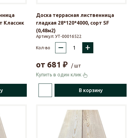
нница
Доска террасная лиственница
рт Классик
гладкая 28*120*4000, сорт SF
(0,48м2)
Артикул:
УТ-00016522
–
+
Кол-во
от
681
₽
/ шт
Купить в один клик
ну
В корзину