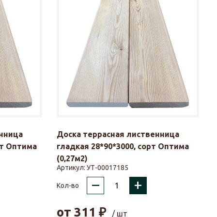
нница
Доска террасная лиственница
рт Оптима
гладкая 28*90*3000, сорт Оптима
(0,27м2)
Артикул:
УТ-00017185
–
+
Кол-во
от
311
₽
/ шт